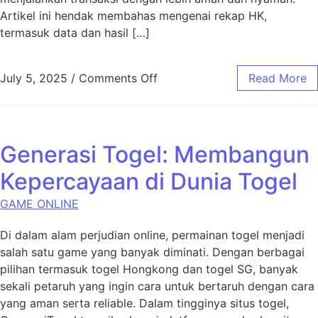
Artikel ini hendak membahas mengenai rekap HK,
termasuk data dan hasil […]
on Eksplorasi Togel HK Pool
July 5, 2025
/
Comments Off
Read More
Generasi Togel: Membangun
Kepercayaan di Dunia Togel
GAME ONLINE
Di dalam alam perjudian online, permainan togel menjadi
salah satu game yang banyak diminati. Dengan berbagai
pilihan termasuk togel Hongkong dan togel SG, banyak
sekali petaruh yang ingin cara untuk bertaruh dengan cara
yang aman serta reliable. Dalam tingginya situs togel,