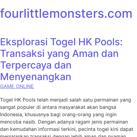
Skip to content
fourlittlemonsters.com
Eksplorasi Togel HK Pools:
Transaksi yang Aman dan
Terpercaya dan
Menyenangkan
GAME ONLINE
Togel HK Pools telah menjadi salah satu permainan yang
sangat populer di antara masyarakat akan bangsa
Indonesia, khususnya bagi orang-orang yang ingin
mencoba nasib. Dengan adanya ragam jenis permainan
dan kemudahan informasi terkini, pecinta togel kini dapat
menjalankan transaksi dengan lebih aman dan nyaman.