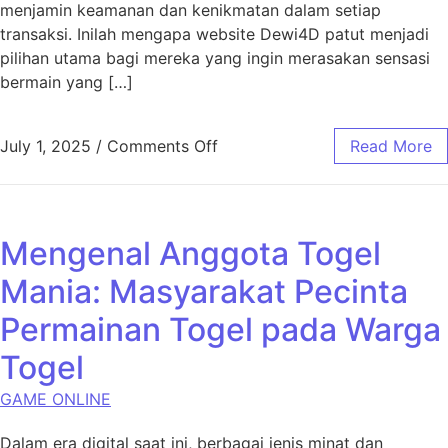
menjamin keamanan dan kenikmatan dalam setiap
transaksi. Inilah mengapa website Dewi4D patut menjadi
pilihan utama bagi mereka yang ingin merasakan sensasi
bermain yang […]
on Kelebihan Website Dewi4D 
July 1, 2025
/
Comments Off
Read More
Mengenal Anggota Togel
Mania: Masyarakat Pecinta
Permainan Togel pada Warga
Togel
GAME ONLINE
Dalam era digital saat ini, berbagai jenis minat dan