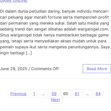
GAME ONLINE
Di dalam dunia perjudian daring, banyak individu mencari-
cari peluang agar meraih fortune serta memperoleh profit
dari permainan yang mereka sukai. Salah satu media yang
sedang trend dan sangat dibahas adalah wargatogel.com.
Situs wargatogel tidak hanya memberikan berbagai game
yang, tetapi serta menyediakan akses mudah untuk para
pemain supaya ikut serta mengetes peruntungannya. Saya
ingin berbagi […]
on Cerita Pribadi Saya: Suk
June 29, 2025
/
Comments Off
Read More
Posts pagination
Previous
1
…
59
60
61
…
64
Next