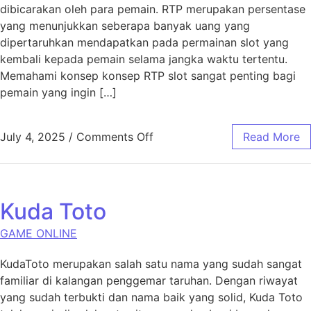
dibicarakan oleh para pemain. RTP merupakan persentase
yang menunjukkan seberapa banyak uang yang
dipertaruhkan mendapatkan pada permainan slot yang
kembali kepada pemain selama jangka waktu tertentu.
Memahami konsep konsep RTP slot sangat penting bagi
pemain yang ingin […]
on Memahami RTP Slot: Poin 
July 4, 2025
/
Comments Off
Read More
Kuda Toto
GAME ONLINE
KudaToto merupakan salah satu nama yang sudah sangat
familiar di kalangan penggemar taruhan. Dengan riwayat
yang sudah terbukti dan nama baik yang solid, Kuda Toto