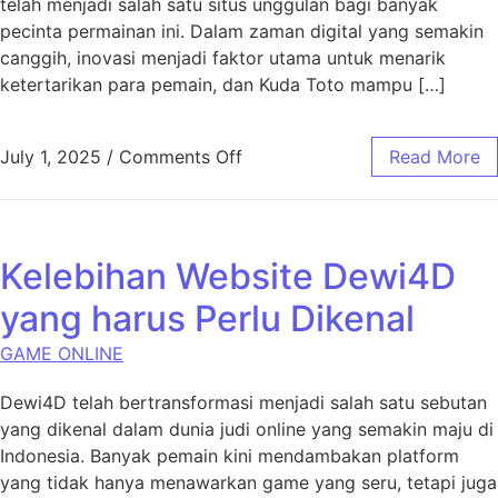
telah menjadi salah satu situs unggulan bagi banyak
pecinta permainan ini. Dalam zaman digital yang semakin
canggih, inovasi menjadi faktor utama untuk menarik
ketertarikan para pemain, dan Kuda Toto mampu […]
on Kuda Toto
July 1, 2025
/
Comments Off
Read More
Kelebihan Website Dewi4D
yang harus Perlu Dikenal
GAME ONLINE
Dewi4D telah bertransformasi menjadi salah satu sebutan
yang dikenal dalam dunia judi online yang semakin maju di
Indonesia. Banyak pemain kini mendambakan platform
yang tidak hanya menawarkan game yang seru, tetapi juga