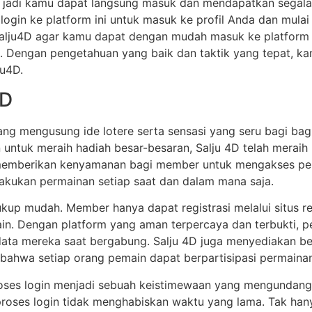
, jadi kamu dapat langsung masuk dan mendapatkan sega
ogin ke platform ini untuk masuk ke profil Anda dan mulai b
f Salju4D agar kamu dapat dengan mudah masuk ke platform
i. Dengan pengetahuan yang baik dan taktik yang tepat, ka
u4D.
4D
ang mengusung ide lotere serta sensasi yang seru bagi bag
untuk meraih hadiah besar-besaran, Salju 4D telah meraih 
i memberikan kenyamanan bagi member untuk mengakses per
kukan permainan setiap saat dan dalam mana saja.
ukup mudah. Member hanya dapat registrasi melalui situs 
in. Dengan platform yang aman terpercaya dan terbukti, p
ata mereka saat bergabung. Salju 4D juga menyediakan ber
 bahwa setiap orang pemain dapat berpartisipasi permaina
oses login menjadi sebuah keistimewaan yang mengundang
oses login tidak menghabiskan waktu yang lama. Tak hanya