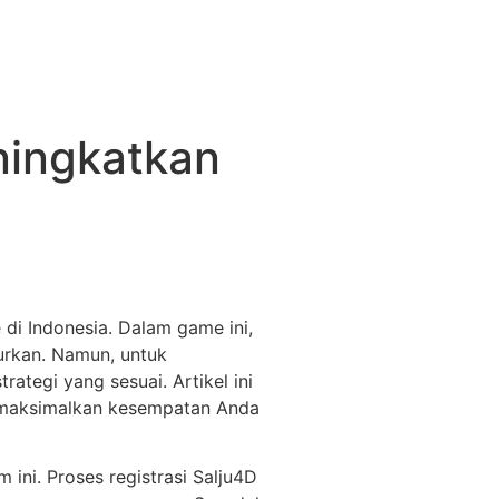
ningkatkan
ang Menang
 di Indonesia. Dalam game ini,
rkan. Namun, untuk
tegi yang sesuai. Artikel ini
emaksimalkan kesempatan Anda
 ini. Proses registrasi Salju4D