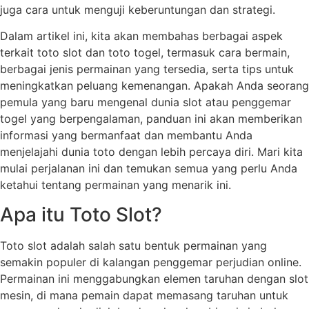
juga cara untuk menguji keberuntungan dan strategi.
Dalam artikel ini, kita akan membahas berbagai aspek
terkait toto slot dan toto togel, termasuk cara bermain,
berbagai jenis permainan yang tersedia, serta tips untuk
meningkatkan peluang kemenangan. Apakah Anda seorang
pemula yang baru mengenal dunia slot atau penggemar
togel yang berpengalaman, panduan ini akan memberikan
informasi yang bermanfaat dan membantu Anda
menjelajahi dunia toto dengan lebih percaya diri. Mari kita
mulai perjalanan ini dan temukan semua yang perlu Anda
ketahui tentang permainan yang menarik ini.
Apa itu Toto Slot?
Toto slot adalah salah satu bentuk permainan yang
semakin populer di kalangan penggemar perjudian online.
Permainan ini menggabungkan elemen taruhan dengan slot
mesin, di mana pemain dapat memasang taruhan untuk