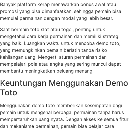
Banyak platform kerap menawarkan bonus awal atau
promosi yang bisa dimanfaatkan, sehingga pemain bisa
memulai permainan dengan modal yang lebih besar.
Saat bermain toto slot atau togel, penting untuk
mengetahui cara kerja permainan dan memiliki strategi
yang baik. Luangkan waktu untuk mencoba demo toto,
yang memungkinkan pemain berlatih tanpa risiko
kehilangan uang. Mengerti aturan permainan dan
mempelajari pola atau angka yang sering muncul dapat
membantu meningkatkan peluang menang.
Keuntungan Menggunakan Demo
Toto
Menggunakan demo toto memberikan kesempatan bagi
pemain untuk mengenal berbagai permainan tanpa harus
mempertaruhkan uang nyata. Dengan akses ke semua fitur
dan mekanisme permainan, pemain bisa belajar cara