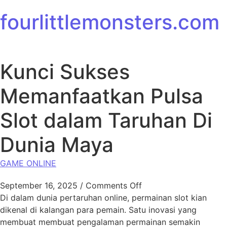
Skip to content
fourlittlemonsters.com
Kunci Sukses
Memanfaatkan Pulsa
Slot dalam Taruhan Di
Dunia Maya
GAME ONLINE
on Kunci Sukses Mema
September 16, 2025
/
Comments Off
Di dalam dunia pertaruhan online, permainan slot kian
dikenal di kalangan para pemain. Satu inovasi yang
membuat membuat pengalaman permainan semakin