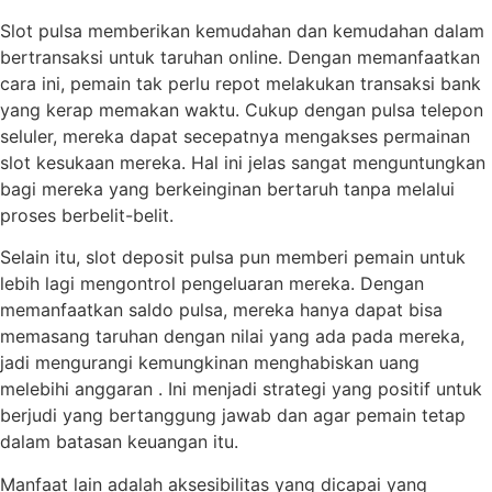
Slot pulsa memberikan kemudahan dan kemudahan dalam
bertransaksi untuk taruhan online. Dengan memanfaatkan
cara ini, pemain tak perlu repot melakukan transaksi bank
yang kerap memakan waktu. Cukup dengan pulsa telepon
seluler, mereka dapat secepatnya mengakses permainan
slot kesukaan mereka. Hal ini jelas sangat menguntungkan
bagi mereka yang berkeinginan bertaruh tanpa melalui
proses berbelit-belit.
Selain itu, slot deposit pulsa pun memberi pemain untuk
lebih lagi mengontrol pengeluaran mereka. Dengan
memanfaatkan saldo pulsa, mereka hanya dapat bisa
memasang taruhan dengan nilai yang ada pada mereka,
jadi mengurangi kemungkinan menghabiskan uang
melebihi anggaran . Ini menjadi strategi yang positif untuk
berjudi yang bertanggung jawab dan agar pemain tetap
dalam batasan keuangan itu.
Manfaat lain adalah aksesibilitas yang dicapai yang