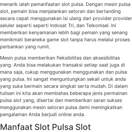
menarik ialah pemanfaatan slot pulsa. Dengan mesin pulsa
slot, pemain bisa menjalankan setoran dan bertanding
secara cepat menggunakan isi ulang dari provider provider
seluler seperti seperti Indosat Tri, dan Telkomsel. Ini
memberikan kenyamanan lebih bagi pemain yang senang
menikmati beraneka game slot tanpa harus melalui proses
perbankan yang rumit.
Mesin pulsa memberikan fleksibilitas dan aksesibilitas
yang. Anda bisa melakukan transaksi setiap saat juga di
mana saja, cukup menggunakan menggunakan dan pulsa
yang pulsa. Ini sangat menguntungkan sekali untuk anda
yang suka bermain secara singkat serta mudah. Di dalam
tulisan ini kita akan membahas beberapa jenis permainan
pulsa slot yang, disertai dan memberikan saran sukses
menggunakan mesin setoran pulsa demi meningkatkan
pengalaman Anda berjudi online anda.
Manfaat Slot Pulsa Slot