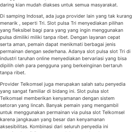
daring kian mudah diakses untuk semua masyarakat.
Di samping Indosat, ada juga provider lain yang tak kurang
menarik , seperti Tri. Slot pulsa Tri menyediakan pilihan
yang fleksibel bagi para yang yang ingin menggunakan
pulsa dimiliki miliki tanpa ribet. Dengan layanan cepat
serta aman, pemain dapat menikmati berbagai jenis
permainan dengan sederhana. Adanya slot pulsa slot Tri di
industri taruhan online menyediakan bervariasi yang bisa
dipilih oleh para pengguna yang berkeinginan bertaruh
tanpa ribet.
Provider Telkomsel juga merupakan salah satu penyedia
yang sangat familiar di bidang ini. Slot pulsa slot
Telkomsel memberikan kenyamanan dengan sistem
setoran yang lincah. Banyak pemain yang mengambil
untuk menggunakan permainan via pulsa slot Telkomsel
karena jangkauan yang besar dan kenyamanan
aksesibilitas. Kombinasi dari seluruh penyedia ini