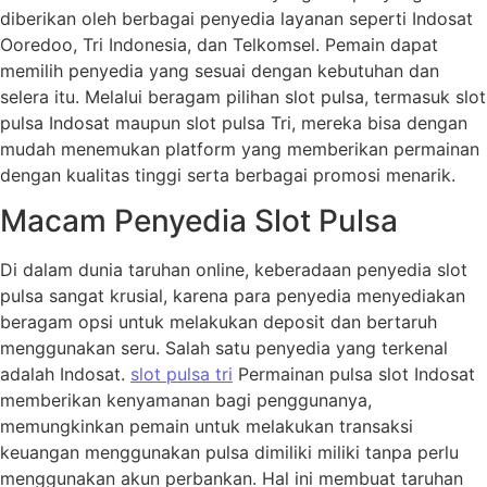
diberikan oleh berbagai penyedia layanan seperti Indosat
Ooredoo, Tri Indonesia, dan Telkomsel. Pemain dapat
memilih penyedia yang sesuai dengan kebutuhan dan
selera itu. Melalui beragam pilihan slot pulsa, termasuk slot
pulsa Indosat maupun slot pulsa Tri, mereka bisa dengan
mudah menemukan platform yang memberikan permainan
dengan kualitas tinggi serta berbagai promosi menarik.
Macam Penyedia Slot Pulsa
Di dalam dunia taruhan online, keberadaan penyedia slot
pulsa sangat krusial, karena para penyedia menyediakan
beragam opsi untuk melakukan deposit dan bertaruh
menggunakan seru. Salah satu penyedia yang terkenal
adalah Indosat.
slot pulsa tri
Permainan pulsa slot Indosat
memberikan kenyamanan bagi penggunanya,
memungkinkan pemain untuk melakukan transaksi
keuangan menggunakan pulsa dimiliki miliki tanpa perlu
menggunakan akun perbankan. Hal ini membuat taruhan