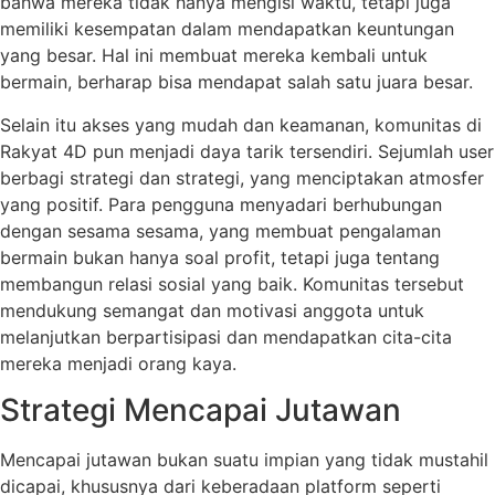
bahwa mereka tidak hanya mengisi waktu, tetapi juga
memiliki kesempatan dalam mendapatkan keuntungan
yang besar. Hal ini membuat mereka kembali untuk
bermain, berharap bisa mendapat salah satu juara besar.
Selain itu akses yang mudah dan keamanan, komunitas di
Rakyat 4D pun menjadi daya tarik tersendiri. Sejumlah user
berbagi strategi dan strategi, yang menciptakan atmosfer
yang positif. Para pengguna menyadari berhubungan
dengan sesama sesama, yang membuat pengalaman
bermain bukan hanya soal profit, tetapi juga tentang
membangun relasi sosial yang baik. Komunitas tersebut
mendukung semangat dan motivasi anggota untuk
melanjutkan berpartisipasi dan mendapatkan cita-cita
mereka menjadi orang kaya.
Strategi Mencapai Jutawan
Mencapai jutawan bukan suatu impian yang tidak mustahil
dicapai, khususnya dari keberadaan platform seperti