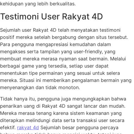
kehidupan yang lebih berkualitas.
Testimoni User Rakyat 4D
Sejumlah user Rakyat 4D telah menyatakan testimoni
positif mereka setelah bergabung dengan situs tersebut.
Para pengguna mengapresiasi kemudahan dalam
mengakses serta tampilan yang user-friendly, yang
membuat mereka merasa nyaman saat bermain. Melalui
berbagai game yang tersedia, setiap user dapat
menentukan tipe permainan yang sesuai untuk selera
mereka. Situasi ini memberikan pengalaman bermain yang
menyenangkan dan tidak monoton.
Tidak hanya itu, pengguna juga mengungkapkan bahwa
penarikan uang di Rakyat 4D sangat lancar dan mudah.
Mereka merasa tenang karena sistem keamanan yang
diterapkan melindungi data serta transaksi user secara
efektif.
rakyat 4d
Sejumlah besar pengguna percaya