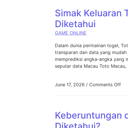
Simak Keluaran T
Diketahui
GAME ONLINE
Dalam dunia permainan togel, Tot
transparan dan data yang mudah d
memprediksi angka-angka yang mun
seputar data Macau Toto Macau, 
on 
June 17, 2026
/
Comments Off
Keberuntungan d
Diketahui?