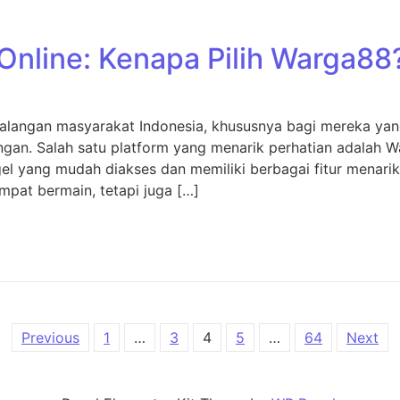
Online: Kenapa Pilih Warga88
kalangan masyarakat Indonesia, khususnya bagi mereka yan
gan. Salah satu platform yang menarik perhatian adalah W
el yang mudah diakses dan memiliki berbagai fitur menarik.
pat bermain, tetapi juga […]
Mengenal Togel Online: Kenapa Pilih Warga88?
Previous
1
…
3
4
5
…
64
Next