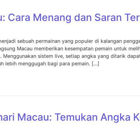
u: Cara Menang dan Saran Ter
menjadi sebuah permainan yang populer di kalangan pengge
angsung Macau memberikan kesempatan pemain untuk melih
 Menggunakan sistem live, setiap angka yang ditarik dapat 
h lebih menggugah bagi para pemain. […]
Live Togel Macau: Cara Menang dan Saran Terbaik
-hari Macau: Temukan Angka