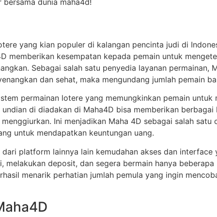
r bersama dunia maha4d!
tere yang kian populer di kalangan pencinta judi di Indo
 4D memberikan kesempatan kepada pemain untuk menget
angkan. Sebagai salah satu penyedia layanan permainan,
nangkan dan sehat, maka mengundang jumlah pemain baru
istem permainan lotere yang memungkinkan pemain untuk
l undian di diadakan di Maha4D bisa memberikan berbagai ha
r menggiurkan. Ini menjadikan Maha 4D sebagai salah satu 
uang untuk mendapatkan keuntungan uang.
ari platform lainnya lain kemudahan akses dan interface
i, melakukan deposit, dan segera bermain hanya beberapa 
hasil menarik perhatian jumlah pemula yang ingin mencoba
 Maha4D