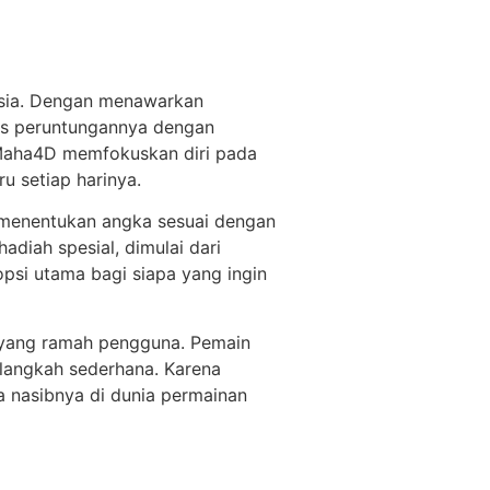
nesia. Dengan menawarkan
es peruntungannya dengan
 Maha4D memfokuskan diri pada
 setiap harinya.
 menentukan angka sesuai dengan
diah spesial, dimulai dari
opsi utama bagi siapa yang ingin
 yang ramah pengguna. Pemain
langkah sederhana. Karena
 nasibnya di dunia permainan