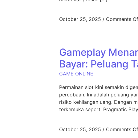
October 25, 2025
/
Comments Of
Gameplay Menari
Bayar: Peluang T
GAME ONLINE
Permainan slot kini semakin dige
percobaan. Ini adalah peluang 
risiko kehilangan uang. Dengan
terkemuka seperti Pragmatic Play,
October 25, 2025
/
Comments Of