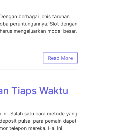
 Dengan berbagai jenis taruhan
ncoba peruntungannya. Slot dengan
harus mengeluarkan modal besar.
Read More
an Tiaps Waktu
 ini. Salah satu cara metode yang
deposit pulsa, para pemain dapat
r telepon mereka. Hal ini