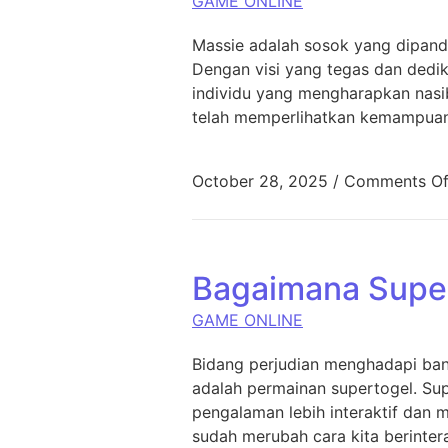
GAME ONLINE
Massie adalah sosok yang dipand
Dengan visi yang tegas dan dedik
individu yang mengharapkan nasib 
telah memperlihatkan kemampua
October 28, 2025
/
Comments Of
Bagaimana Super
GAME ONLINE
Bidang perjudian menghadapi bany
adalah permainan supertogel. Su
pengalaman lebih interaktif dan 
sudah merubah cara kita berinter