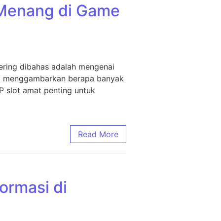
 Menang di Game
 sering dibahas adalah mengenai
ang menggambarkan berapa banyak
 slot amat penting untuk
i Game Slot
Read More
ormasi di