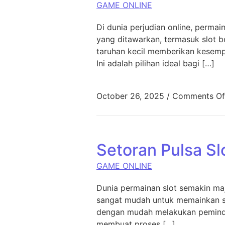
GAME ONLINE
Di dunia perjudian online, perma
yang ditawarkan, termasuk slot b
taruhan kecil memberikan kesemp
Ini adalah pilihan ideal bagi […]
October 26, 2025
/
Comments Of
Setoran Pulsa S
GAME ONLINE
Dunia permainan slot semakin maj
sangat mudah untuk memainkan sl
dengan mudah melakukan peminda
membuat proses […]