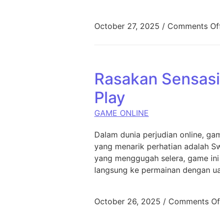
October 27, 2025
/
Comments Of
Rasakan Sensasi
Play
GAME ONLINE
Dalam dunia perjudian online, gam
yang menarik perhatian adalah S
yang menggugah selera, game in
langsung ke permainan dengan u
October 26, 2025
/
Comments Of