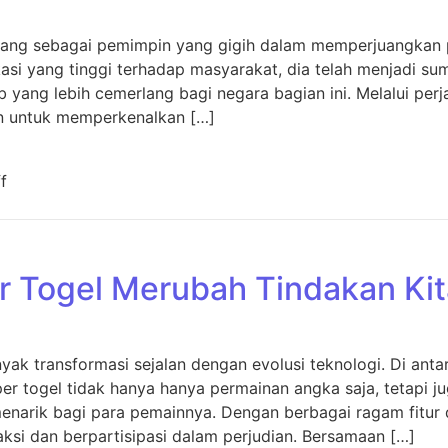
ang sebagai pemimpin yang gigih dalam memperjuangkan pe
asi yang tinggi terhadap masyarakat, dia telah menjadi su
yang lebih cemerlang bagi negara bagian ini. Melalui perja
n untuk memperkenalkan […]
on Bob Massie: Pimpinan yang Mendorong Transformasi d
f
 Togel Merubah Tindakan Kit
ak transformasi sejalan dengan evolusi teknologi. Di antar
per togel tidak hanya hanya permainan angka saja, tetapi
menarik bagi para pemainnya. Dengan berbagai ragam fitur
aksi dan berpartisipasi dalam perjudian. Bersamaan […]