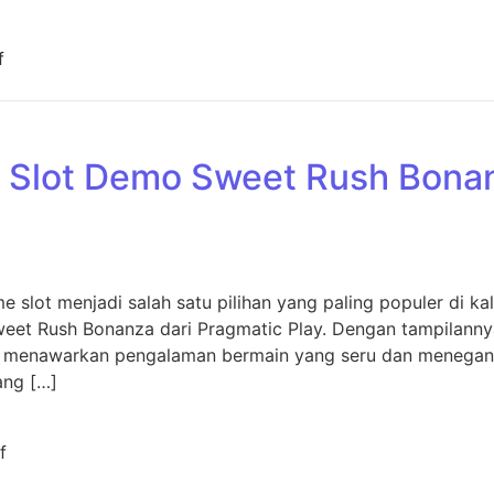
on Bagaimana Super Togel Merubah Tindakan Kita Berjudi
f
 Slot Demo Sweet Rush Bona
e slot menjadi salah satu pilihan yang paling populer di 
weet Rush Bonanza dari Pragmatic Play. Dengan tampilann
i menawarkan pengalaman bermain yang seru dan menegan
ang […]
on Rasakan Sensasi Slot Demo Sweet Rush Bonanza Pragm
f