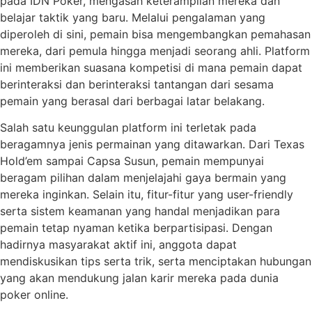
pada IDN Poker, mengasah keterampilan mereka dan
belajar taktik yang baru. Melalui pengalaman yang
diperoleh di sini, pemain bisa mengembangkan pemahasan
mereka, dari pemula hingga menjadi seorang ahli. Platform
ini memberikan suasana kompetisi di mana pemain dapat
berinteraksi dan berinteraksi tantangan dari sesama
pemain yang berasal dari berbagai latar belakang.
Salah satu keunggulan platform ini terletak pada
beragamnya jenis permainan yang ditawarkan. Dari Texas
Hold’em sampai Capsa Susun, pemain mempunyai
beragam pilihan dalam menjelajahi gaya bermain yang
mereka inginkan. Selain itu, fitur-fitur yang user-friendly
serta sistem keamanan yang handal menjadikan para
pemain tetap nyaman ketika berpartisipasi. Dengan
hadirnya masyarakat aktif ini, anggota dapat
mendiskusikan tips serta trik, serta menciptakan hubungan
yang akan mendukung jalan karir mereka pada dunia
poker online.