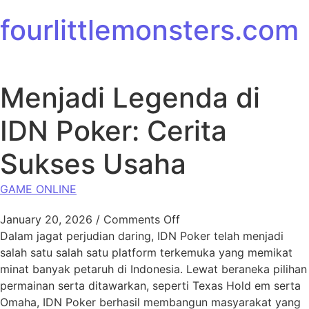
Skip to content
fourlittlemonsters.com
Menjadi Legenda di
IDN Poker: Cerita
Sukses Usaha
GAME ONLINE
on Menjadi Legenda di I
January 20, 2026
/
Comments Off
Dalam jagat perjudian daring, IDN Poker telah menjadi
salah satu salah satu platform terkemuka yang memikat
minat banyak petaruh di Indonesia. Lewat beraneka pilihan
permainan serta ditawarkan, seperti Texas Hold em serta
Omaha, IDN Poker berhasil membangun masyarakat yang