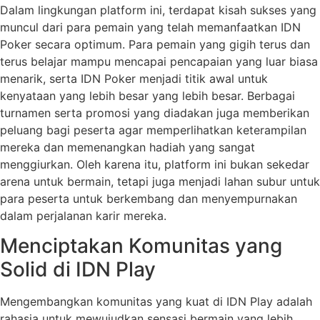
Dalam lingkungan platform ini, terdapat kisah sukses yang
muncul dari para pemain yang telah memanfaatkan IDN
Poker secara optimum. Para pemain yang gigih terus dan
terus belajar mampu mencapai pencapaian yang luar biasa
menarik, serta IDN Poker menjadi titik awal untuk
kenyataan yang lebih besar yang lebih besar. Berbagai
turnamen serta promosi yang diadakan juga memberikan
peluang bagi peserta agar memperlihatkan keterampilan
mereka dan memenangkan hadiah yang sangat
menggiurkan. Oleh karena itu, platform ini bukan sekedar
arena untuk bermain, tetapi juga menjadi lahan subur untuk
para peserta untuk berkembang dan menyempurnakan
dalam perjalanan karir mereka.
Menciptakan Komunitas yang
Solid di IDN Play
Mengembangkan komunitas yang kuat di IDN Play adalah
rahasia untuk mewujudkan sensasi bermain yang lebih