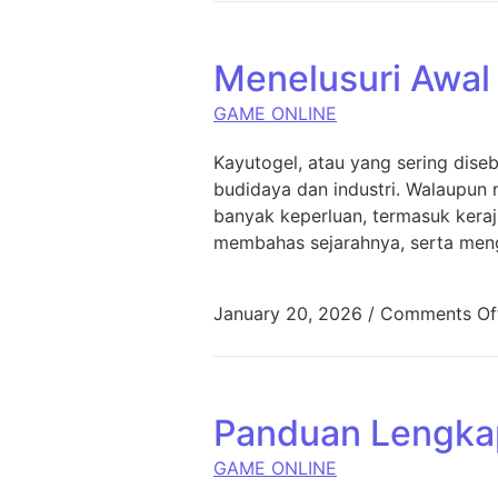
Menelusuri Awal 
GAME ONLINE
Kayutogel, atau yang sering dise
budidaya dan industri. Walaupun 
banyak keperluan, termasuk keraji
membahas sejarahnya, serta meng
January 20, 2026
/
Comments Of
Panduan Lengkap
GAME ONLINE