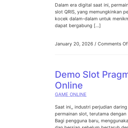
Dalam era digital saat ini, permai
slot QRIS, yang memungkinkan pe
kocek dalam-dalam untuk menikma
dapat bergabung […]
January 20, 2026
/
Comments Of
Demo Slot Pragm
Online
GAME ONLINE
Saat ini,, industri perjudian dar
permainan slot, terutama dengan 
Bagi pengguna baru, menggunakan
dan bersiap sebelum bertaruh de