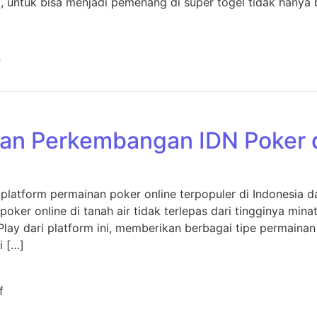
, untuk bisa menjadi pemenang di super togel tidak hanya
on Cara Ampuh Mendapatkan Besar-Besaran di Togel Supe
f
dan Perkembangan IDN Poker d
 platform permainan poker online terpopuler di Indonesia 
poker online di tanah air tidak terlepas dari tingginya mi
 Play dari platform ini, memberikan berbagai tipe permain
 […]
on Latar Belakang dan Perkembangan IDN Poker di Tanah 
f