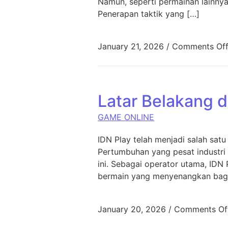
Namun, seperti permainan lainnya
Penerapan taktik yang […]
January 21, 2026
/
Comments Of
Latar Belakang 
GAME ONLINE
IDN Play telah menjadi salah satu
Pertumbuhan yang pesat industri 
ini. Sebagai operator utama, IDN
bermain yang menyenangkan bagi
January 20, 2026
/
Comments Of