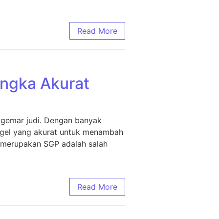
n Judi Online
Read More
ngka Akurat
nggemar judi. Dengan banyak
togel yang akurat untuk menambah
e merupakan SGP adalah salah
rat
Read More