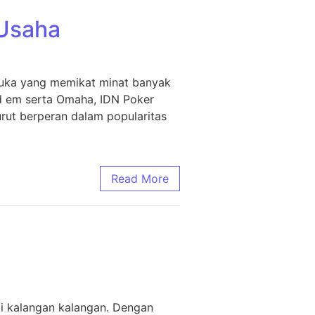
 Usaha
emuka yang memikat minat banyak
ld em serta Omaha, IDN Poker
rut berperan dalam popularitas
Read More
di kalangan kalangan. Dengan