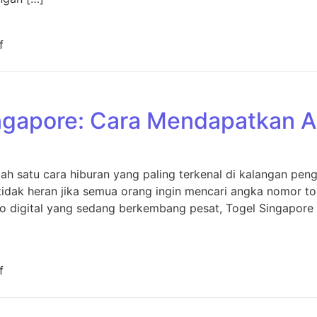
on Demo Slot Pragmatic: Langkah Awal Menuju Keberhasila
f
ngapore: Cara Mendapatkan A
ah satu cara hiburan yang paling terkenal di kalangan pe
, tidak heran jika semua orang ingin mencari angka nomor 
to digital yang sedang berkembang pesat, Togel Singapor
on Angka Lotere Singapore: Cara Mendapatkan Angka Aku
f