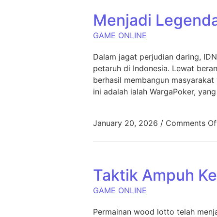
Menjadi Legenda
GAME ONLINE
Dalam jagat perjudian daring, ID
petaruh di Indonesia. Lewat bera
berhasil membangun masyarakat ya
ini adalah ialah WargaPoker, yang
January 20, 2026
/
Comments Of
Taktik Ampuh K
GAME ONLINE
Permainan wood lotto telah menja