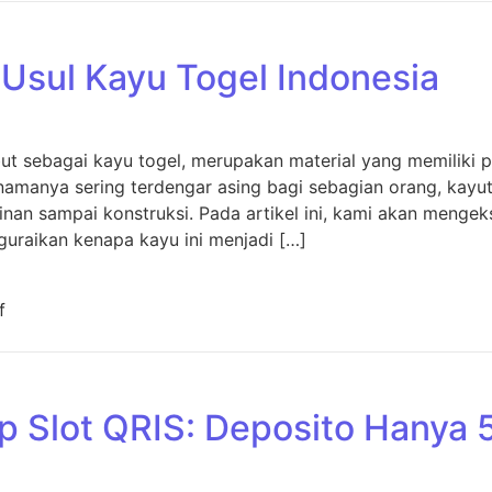
Usul Kayu Togel Indonesia
but sebagai kayu togel, merupakan material yang memiliki 
namanya sering terdengar asing bagi sebagian orang, kayu
nan sampai konstruksi. Pada artikel ini, kami akan mengeks
uraikan kenapa kayu ini menjadi […]
on Menelusuri Awal Usul Kayu Togel Indonesia
f
 Slot QRIS: Deposito Hanya 5