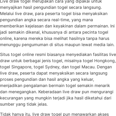
Live draw togel merupakan cara yang dipakai untuk
menyajikan hasil pengundian togel secara langsung.
Melalui live draw, para peserta togel bisa menyaksikan
pengundian angka secara real-time, yang mana
memberikan kejelasan dan keyakinan dalam permainan. Ini
jadi semakin dikenal, khususnya di antara pecinta togel
online, karena mereka bisa melihat hasilnya tanpa harus
menunggu pengumuman di situs maupun lewat media lain.
Situs togel online resmi biasanya menyediakan fasilitas live
draw untuk berbagai jenis togel, misalnya togel Hongkong,
togel Singapore, togel Sydney, dan togel Macau. Dengan
live draw, peserta dapat menyaksikan secara langsung
proses pengundian dan hasil angka yang keluar,
menjadikan pengalaman bermain togel semakin menarik
dan menegangkan. Keberadaan live draw pun mengurangi
kecurangan yang mungkin terjadi jika hasil diketahui dari
sumber yang tidak jelas.
Tidak hanya itu, live draw togel pun menawarkan akses