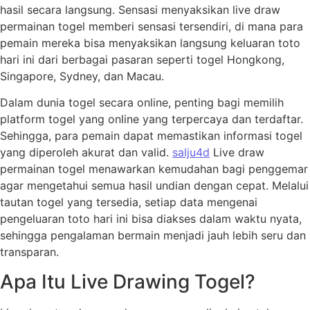
hasil secara langsung. Sensasi menyaksikan live draw
permainan togel memberi sensasi tersendiri, di mana para
pemain mereka bisa menyaksikan langsung keluaran toto
hari ini dari berbagai pasaran seperti togel Hongkong,
Singapore, Sydney, dan Macau.
Dalam dunia togel secara online, penting bagi memilih
platform togel yang online yang terpercaya dan terdaftar.
Sehingga, para pemain dapat memastikan informasi togel
yang diperoleh akurat dan valid.
salju4d
Live draw
permainan togel menawarkan kemudahan bagi penggemar
agar mengetahui semua hasil undian dengan cepat. Melalui
tautan togel yang tersedia, setiap data mengenai
pengeluaran toto hari ini bisa diakses dalam waktu nyata,
sehingga pengalaman bermain menjadi jauh lebih seru dan
transparan.
Apa Itu Live Drawing Togel?