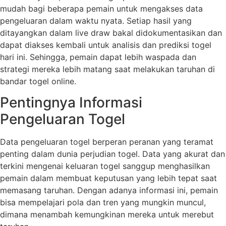
mudah bagi beberapa pemain untuk mengakses data
pengeluaran dalam waktu nyata. Setiap hasil yang
ditayangkan dalam live draw bakal didokumentasikan dan
dapat diakses kembali untuk analisis dan prediksi togel
hari ini. Sehingga, pemain dapat lebih waspada dan
strategi mereka lebih matang saat melakukan taruhan di
bandar togel online.
Pentingnya Informasi
Pengeluaran Togel
Data pengeluaran togel berperan peranan yang teramat
penting dalam dunia perjudian togel. Data yang akurat dan
terkini mengenai keluaran togel sanggup menghasilkan
pemain dalam membuat keputusan yang lebih tepat saat
memasang taruhan. Dengan adanya informasi ini, pemain
bisa mempelajari pola dan tren yang mungkin muncul,
dimana menambah kemungkinan mereka untuk merebut