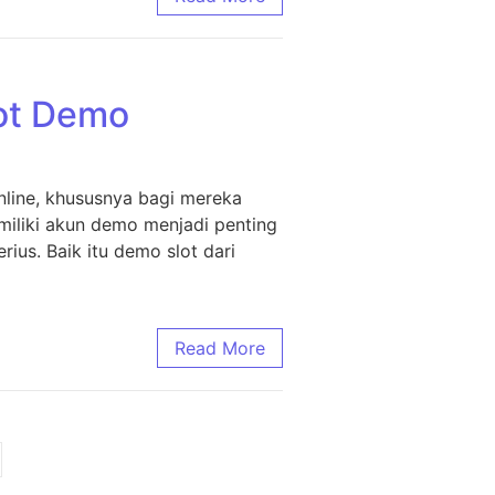
ot Demo
nline, khususnya bagi mereka
miliki akun demo menjadi penting
us. Baik itu demo slot dari
Read More