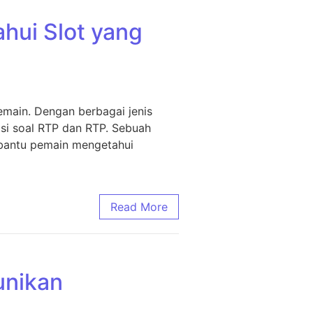
hui Slot yang
 pemain. Dengan berbagai jenis
asi soal RTP dan RTP. Sebuah
embantu pemain mengetahui
yang Mana yang Pasti Benar-benar Bergitu Gacor
Read More
unikan