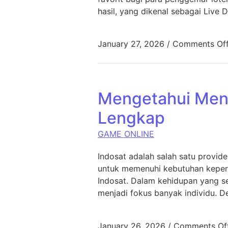
hasil, yang dikenal sebagai Live
January 27, 2026
/
Comments Of
Mengetahui Meng
Lengkap
GAME ONLINE
Indosat adalah salah satu provid
untuk memenuhi kebutuhan keperl
Indosat. Dalam kehidupan yang s
menjadi fokus banyak individu. D
January 26, 2026
/
Comments Of