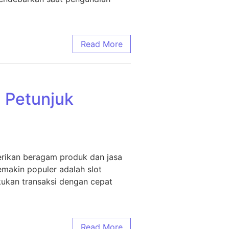
g Anda
Read More
 Petunjuk
erikan beragam produk dan jasa
makin populer adalah slot
kukan transaksi dengan cepat
k Lengkap
Read More