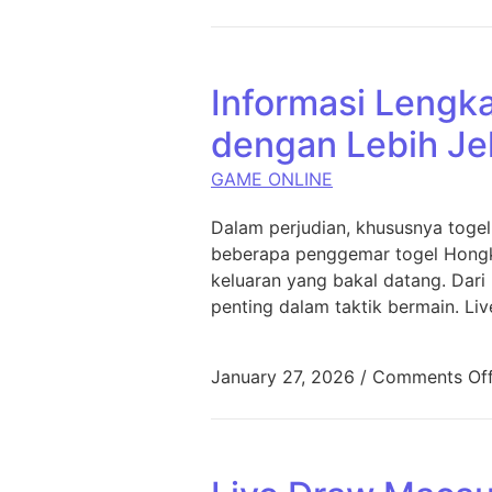
Informasi Lengk
dengan Lebih Je
GAME ONLINE
Dalam perjudian, khususnya toge
beberapa penggemar togel Hongk
keluaran yang bakal datang. Dari
penting dalam taktik bermain. Li
January 27, 2026
/
Comments Of