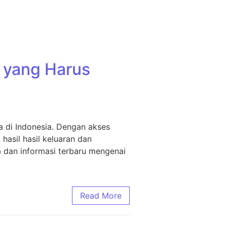
a yang Harus
ma di Indonesia. Dengan akses
hasil hasil keluaran dan
 dan informasi terbaru mengenai
rus Kamu Pelajari
Read More