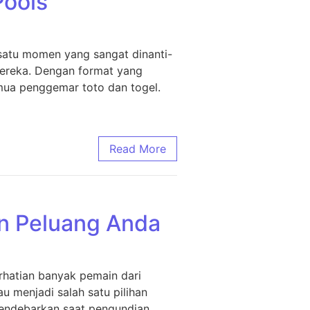
Pools
 satu momen yang sangat dinanti-
mereka. Dengan format yang
mua penggemar toto dan togel.
Read More
an Peluang Anda
erhatian banyak pemain dari
 menjadi salah satu pilihan
mendebarkan saat pengundian