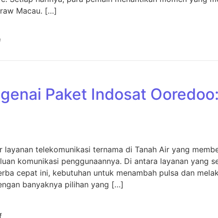
 Draw Macau. […]
on Macau Togel: Strategi Jitu untuk Meningkatkan Peluan
f
enai Paket Indosat Ooredoo:
er layanan telekomunikasi ternama di Tanah Air yang memb
uan komunikasi penggunaannya. Di antara layanan yang se
erba cepat ini, kebutuhan untuk menambah pulsa dan mela
engan banyaknya pilihan yang […]
on Mengetahui Mengenai Paket Indosat Ooredoo: Petunju
f