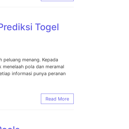
rediksi Togel
ah peluang menang. Kepada
k menelaah pola dan meramal
setiap informasi punya peranan
ogel dengan Lebih Jelas
Read More