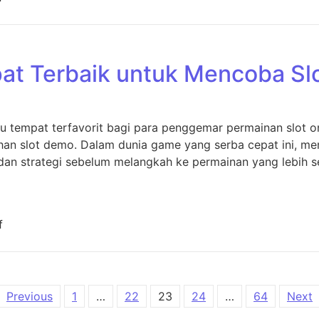
at Terbaik untuk Mencoba Sl
tu tempat terfavorit bagi para penggemar permainan slot o
han slot demo. Dalam dunia game yang serba cepat ini, me
 strategi sebelum melangkah ke permainan yang lebih seri
on Kawanslot: Tempat Terbaik untuk Mencoba Slot Demo
f
Previous
1
…
22
23
24
…
64
Next