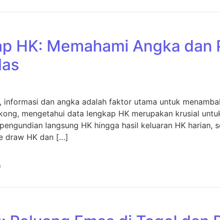
ap HK: Memahami Angka dan P
las
l, informasi dan angka adalah faktor utama untuk menamb
ong, mengetahui data lengkap HK merupakan krusial untu
 pengundian langsung HK hingga hasil keluaran HK harian, 
ve draw HK dan […]
on Informasi Lengkap HK: Memahami Angka dan Prediksi T
f