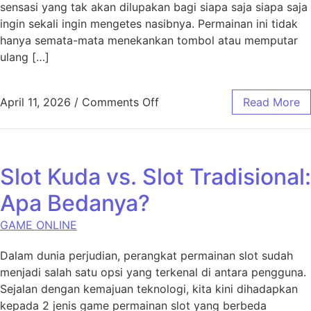
sensasi yang tak akan dilupakan bagi siapa saja siapa saja
ingin sekali ingin mengetes nasibnya. Permainan ini tidak
hanya semata-mata menekankan tombol atau memputar
ulang […]
on Menelusuri Dunia Kuda-ku
April 11, 2026
/
Comments Off
Read More
Slot Kuda vs. Slot Tradisional:
Apa Bedanya?
GAME ONLINE
Dalam dunia perjudian, perangkat permainan slot sudah
menjadi salah satu opsi yang terkenal di antara pengguna.
Sejalan dengan kemajuan teknologi, kita kini dihadapkan
kepada 2 jenis game permainan slot yang berbeda