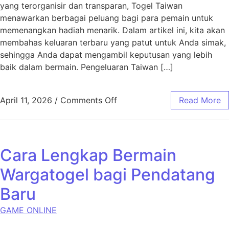
yang terorganisir dan transparan, Togel Taiwan
menawarkan berbagai peluang bagi para pemain untuk
memenangkan hadiah menarik. Dalam artikel ini, kita akan
membahas keluaran terbaru yang patut untuk Anda simak,
sehingga Anda dapat mengambil keputusan yang lebih
baik dalam bermain. Pengeluaran Taiwan […]
on Togel Taiwan: Data Angk
April 11, 2026
/
Comments Off
Read More
Cara Lengkap Bermain
Wargatogel bagi Pendatang
Baru
GAME ONLINE