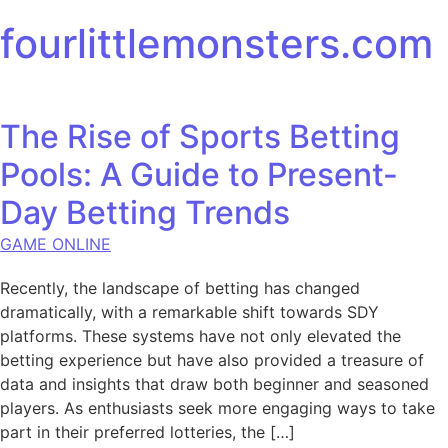
Skip to content
fourlittlemonsters.com
The Rise of Sports Betting
Pools: A Guide to Present-
Day Betting Trends
GAME ONLINE
Recently, the landscape of betting has changed
dramatically, with a remarkable shift towards SDY
platforms. These systems have not only elevated the
betting experience but have also provided a treasure of
data and insights that draw both beginner and seasoned
players. As enthusiasts seek more engaging ways to take
part in their preferred lotteries, the […]