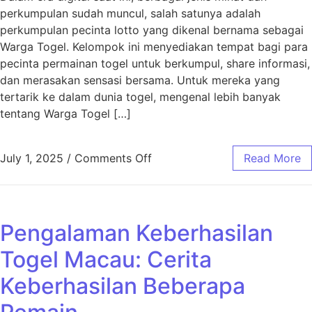
perkumpulan sudah muncul, salah satunya adalah
perkumpulan pecinta lotto yang dikenal bernama sebagai
Warga Togel. Kelompok ini menyediakan tempat bagi para
pecinta permainan togel untuk berkumpul, share informasi,
dan merasakan sensasi bersama. Untuk mereka yang
tertarik ke dalam dunia togel, mengenal lebih banyak
tentang Warga Togel […]
on Mengenal Anggota Togel M
July 1, 2025
/
Comments Off
Read More
Pengalaman Keberhasilan
Togel Macau: Cerita
Keberhasilan Beberapa