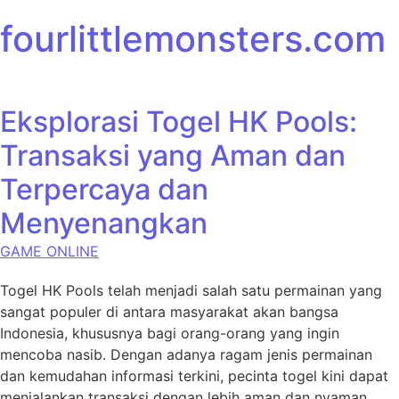
Skip to content
fourlittlemonsters.com
Eksplorasi Togel HK Pools:
Transaksi yang Aman dan
Terpercaya dan
Menyenangkan
GAME ONLINE
Togel HK Pools telah menjadi salah satu permainan yang
sangat populer di antara masyarakat akan bangsa
Indonesia, khususnya bagi orang-orang yang ingin
mencoba nasib. Dengan adanya ragam jenis permainan
dan kemudahan informasi terkini, pecinta togel kini dapat
menjalankan transaksi dengan lebih aman dan nyaman.