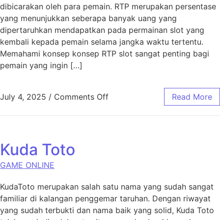
dibicarakan oleh para pemain. RTP merupakan persentase
yang menunjukkan seberapa banyak uang yang
dipertaruhkan mendapatkan pada permainan slot yang
kembali kepada pemain selama jangka waktu tertentu.
Memahami konsep konsep RTP slot sangat penting bagi
pemain yang ingin […]
on Memahami RTP Slot: Poin 
July 4, 2025
/
Comments Off
Read More
Kuda Toto
GAME ONLINE
KudaToto merupakan salah satu nama yang sudah sangat
familiar di kalangan penggemar taruhan. Dengan riwayat
yang sudah terbukti dan nama baik yang solid, Kuda Toto