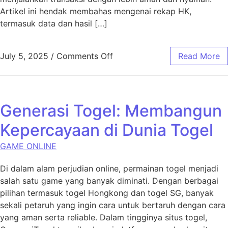
Artikel ini hendak membahas mengenai rekap HK,
termasuk data dan hasil […]
on Eksplorasi Togel HK Pool
July 5, 2025
/
Comments Off
Read More
Generasi Togel: Membangun
Kepercayaan di Dunia Togel
GAME ONLINE
Di dalam alam perjudian online, permainan togel menjadi
salah satu game yang banyak diminati. Dengan berbagai
pilihan termasuk togel Hongkong dan togel SG, banyak
sekali petaruh yang ingin cara untuk bertaruh dengan cara
yang aman serta reliable. Dalam tingginya situs togel,