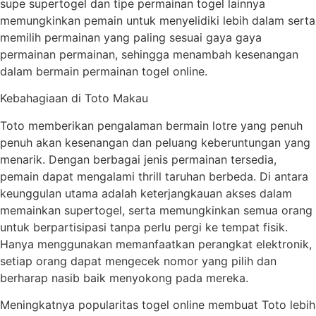
supe supertogel dan tipe permainan togel lainnya
memungkinkan pemain untuk menyelidiki lebih dalam serta
memilih permainan yang paling sesuai gaya gaya
permainan permainan, sehingga menambah kesenangan
dalam bermain permainan togel online.
Kebahagiaan di Toto Makau
Toto memberikan pengalaman bermain lotre yang penuh
penuh akan kesenangan dan peluang keberuntungan yang
menarik. Dengan berbagai jenis permainan tersedia,
pemain dapat mengalami thrill taruhan berbeda. Di antara
keunggulan utama adalah keterjangkauan akses dalam
memainkan supertogel, serta memungkinkan semua orang
untuk berpartisipasi tanpa perlu pergi ke tempat fisik.
Hanya menggunakan memanfaatkan perangkat elektronik,
setiap orang dapat mengecek nomor yang pilih dan
berharap nasib baik menyokong pada mereka.
Meningkatnya popularitas togel online membuat Toto lebih