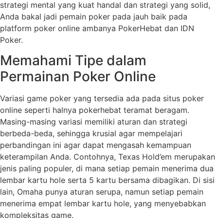
strategi mental yang kuat handal dan strategi yang solid,
Anda bakal jadi pemain poker pada jauh baik pada
platform poker online ambanya PokerHebat dan IDN
Poker.
Memahami Tipe dalam
Permainan Poker Online
Variasi game poker yang tersedia ada pada situs poker
online seperti halnya pokerhebat teramat beragam.
Masing-masing variasi memiliki aturan dan strategi
berbeda-beda, sehingga krusial agar mempelajari
perbandingan ini agar dapat mengasah kemampuan
keterampilan Anda. Contohnya, Texas Hold’em merupakan
jenis paling populer, di mana setiap pemain menerima dua
lembar kartu hole serta 5 kartu bersama dibagikan. Di sisi
lain, Omaha punya aturan serupa, namun setiap pemain
menerima empat lembar kartu hole, yang menyebabkan
kompleksitas game.