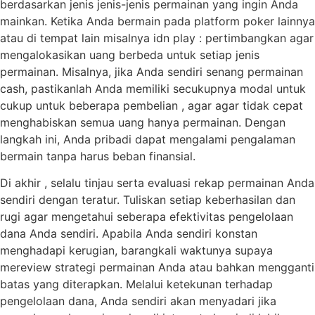
berdasarkan jenis jenis-jenis permainan yang ingin Anda
mainkan. Ketika Anda bermain pada platform poker lainnya
atau di tempat lain misalnya idn play : pertimbangkan agar
mengalokasikan uang berbeda untuk setiap jenis
permainan. Misalnya, jika Anda sendiri senang permainan
cash, pastikanlah Anda memiliki secukupnya modal untuk
cukup untuk beberapa pembelian , agar agar tidak cepat
menghabiskan semua uang hanya permainan. Dengan
langkah ini, Anda pribadi dapat mengalami pengalaman
bermain tanpa harus beban finansial.
Di akhir , selalu tinjau serta evaluasi rekap permainan Anda
sendiri dengan teratur. Tuliskan setiap keberhasilan dan
rugi agar mengetahui seberapa efektivitas pengelolaan
dana Anda sendiri. Apabila Anda sendiri konstan
menghadapi kerugian, barangkali waktunya supaya
mereview strategi permainan Anda atau bahkan mengganti
batas yang diterapkan. Melalui ketekunan terhadap
pengelolaan dana, Anda sendiri akan menyadari jika