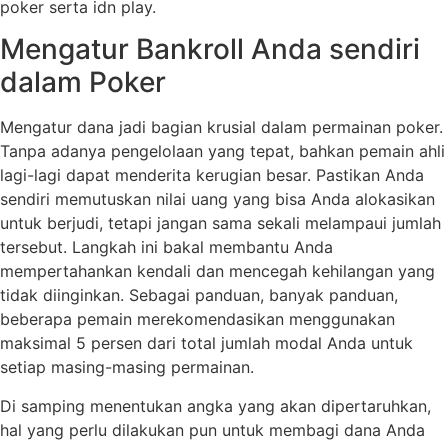
poker serta idn play.
Mengatur Bankroll Anda sendiri
dalam Poker
Mengatur dana jadi bagian krusial dalam permainan poker.
Tanpa adanya pengelolaan yang tepat, bahkan pemain ahli
lagi-lagi dapat menderita kerugian besar. Pastikan Anda
sendiri memutuskan nilai uang yang bisa Anda alokasikan
untuk berjudi, tetapi jangan sama sekali melampaui jumlah
tersebut. Langkah ini bakal membantu Anda
mempertahankan kendali dan mencegah kehilangan yang
tidak diinginkan. Sebagai panduan, banyak panduan,
beberapa pemain merekomendasikan menggunakan
maksimal 5 persen dari total jumlah modal Anda untuk
setiap masing-masing permainan.
Di samping menentukan angka yang akan dipertaruhkan,
hal yang perlu dilakukan pun untuk membagi dana Anda