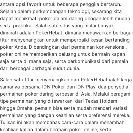
antara opsi favorit untuk beberapa penggila bertaruh.
Sejalan dalam perkembangan teknologi, sekarang kita
dapat menikmati poker dalam daring dengan lebih mudah
serta praktikal. Salah satu situs yang mulai banyak
diminati adalah PokerHebat, dimana menawarkan berbagai
fitur menyenangkan untuk memperbaiki kesan bertanding
poker Anda. Dibandingkan dari permainan konvensional,
poker online memberikan peluang untuk bermain kapan
saja serta di mana saja, serta berkomunikasi dari pemain
dari berbagai berbagai sudut dunia.
Salah satu fitur menyenangkan dari PokerHebat ialah kerja
samanya bersama IDN Poker dan IDN Play, dua penyedia
permainan poker daring terbesar di Asia. Melalui beragam
tipe permainan yang ditawarkan, dari Texas Holdem
hingga Omaha, pemain bisa serta mudah mencari variasi
permainan yang dengan keahlian serta preferensi mereka.
Tulisan ini akan membahas cara-cara dalam menambah
keahlian kalian dalam bermain poker online, serta