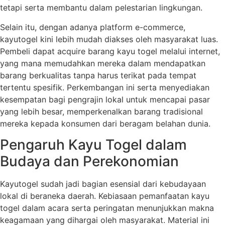
tetapi serta membantu dalam pelestarian lingkungan.
Selain itu, dengan adanya platform e-commerce,
kayutogel kini lebih mudah diakses oleh masyarakat luas.
Pembeli dapat acquire barang kayu togel melalui internet,
yang mana memudahkan mereka dalam mendapatkan
barang berkualitas tanpa harus terikat pada tempat
tertentu spesifik. Perkembangan ini serta menyediakan
kesempatan bagi pengrajin lokal untuk mencapai pasar
yang lebih besar, memperkenalkan barang tradisional
mereka kepada konsumen dari beragam belahan dunia.
Pengaruh Kayu Togel dalam
Budaya dan Perekonomian
Kayutogel sudah jadi bagian esensial dari kebudayaan
lokal di beraneka daerah. Kebiasaan pemanfaatan kayu
togel dalam acara serta peringatan menunjukkan makna
keagamaan yang dihargai oleh masyarakat. Material ini