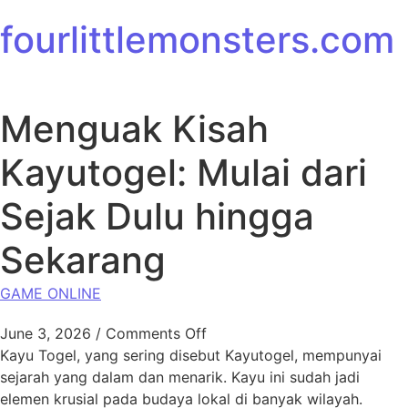
Skip to content
fourlittlemonsters.com
Menguak Kisah
Kayutogel: Mulai dari
Sejak Dulu hingga
Sekarang
GAME ONLINE
on Menguak Kisah Kayutogel:
June 3, 2026
/
Comments Off
Kayu Togel, yang sering disebut Kayutogel, mempunyai
sejarah yang dalam dan menarik. Kayu ini sudah jadi
elemen krusial pada budaya lokal di banyak wilayah.