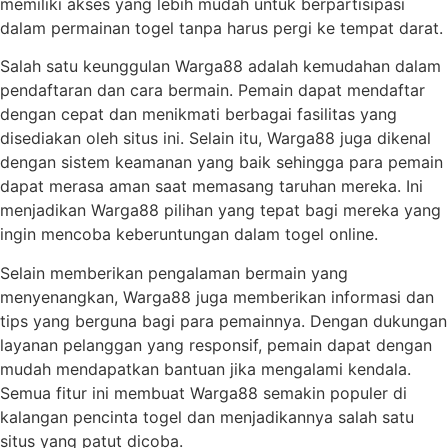
memiliki akses yang lebih mudah untuk berpartisipasi
dalam permainan togel tanpa harus pergi ke tempat darat.
Salah satu keunggulan Warga88 adalah kemudahan dalam
pendaftaran dan cara bermain. Pemain dapat mendaftar
dengan cepat dan menikmati berbagai fasilitas yang
disediakan oleh situs ini. Selain itu, Warga88 juga dikenal
dengan sistem keamanan yang baik sehingga para pemain
dapat merasa aman saat memasang taruhan mereka. Ini
menjadikan Warga88 pilihan yang tepat bagi mereka yang
ingin mencoba keberuntungan dalam togel online.
Selain memberikan pengalaman bermain yang
menyenangkan, Warga88 juga memberikan informasi dan
tips yang berguna bagi para pemainnya. Dengan dukungan
layanan pelanggan yang responsif, pemain dapat dengan
mudah mendapatkan bantuan jika mengalami kendala.
Semua fitur ini membuat Warga88 semakin populer di
kalangan pencinta togel dan menjadikannya salah satu
situs yang patut dicoba.