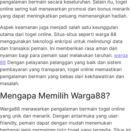
pengalaman bermain secara keseluruhan. Selain itu, togel
online sering kali menawarkan promosi dan bonus menarik
yang dapat meningkatkan peluang memenangkan hadiah.
Aspek keamanan juga menjadi salah satu keunggulan
utama dari togel online. Situs-situs seperti warga 88
menggunakan teknologi enkripsi untuk melindungi data
dan transaksi pemain. Ini memberikan rasa aman dan
nyaman bagi para pemain saat melakukan taruhan.
warga
88
Dengan pelayanan pelanggan yang baik dan sistem
pembayaran yang transparan, togel online memastikan
pengalaman bermain yang bebas dari kekhawatiran dan
masalah.
Mengapa Memilih Warga88?
Warga88 menawarkan pengalaman bermain togel online
yang unik dan menarik. Dengan antarmuka yang user-
friendly, pemain dapat dengan mudah menemukan
berbagai jenis permainan toto togel yang tersedia. Situs ini