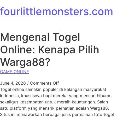
Skip to content
fourlittlemonsters.com
Mengenal Togel
Online: Kenapa Pilih
Warga88?
GAME ONLINE
on Mengenal Togel Online: K
June 4, 2026
/
Comments Off
Togel online semakin populer di kalangan masyarakat
Indonesia, khususnya bagi mereka yang mencari hiburan
sekaligus kesempatan untuk meraih keuntungan. Salah
satu platform yang menarik perhatian adalah Warga88.
Situs ini menawarkan berbagai jenis permainan toto togel