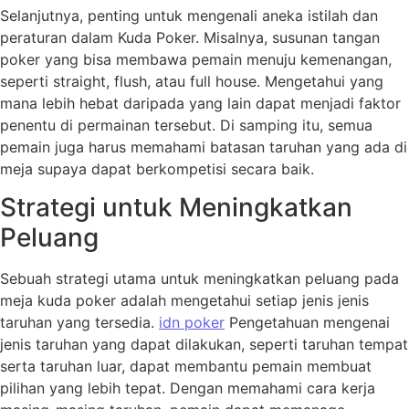
Selanjutnya, penting untuk mengenali aneka istilah dan
peraturan dalam Kuda Poker. Misalnya, susunan tangan
poker yang bisa membawa pemain menuju kemenangan,
seperti straight, flush, atau full house. Mengetahui yang
mana lebih hebat daripada yang lain dapat menjadi faktor
penentu di permainan tersebut. Di samping itu, semua
pemain juga harus memahami batasan taruhan yang ada di
meja supaya dapat berkompetisi secara baik.
Strategi untuk Meningkatkan
Peluang
Sebuah strategi utama untuk meningkatkan peluang pada
meja kuda poker adalah mengetahui setiap jenis jenis
taruhan yang tersedia.
idn poker
Pengetahuan mengenai
jenis taruhan yang dapat dilakukan, seperti taruhan tempat
serta taruhan luar, dapat membantu pemain membuat
pilihan yang lebih tepat. Dengan memahami cara kerja