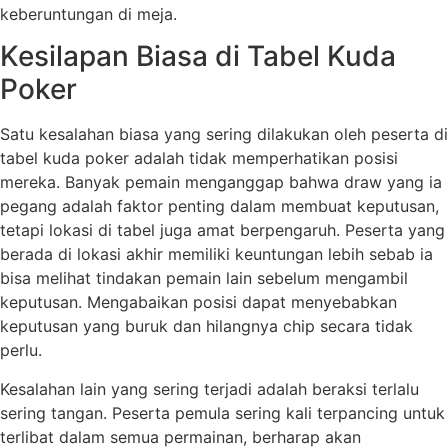
keberuntungan di meja.
Kesilapan Biasa di Tabel Kuda
Poker
Satu kesalahan biasa yang sering dilakukan oleh peserta di
tabel kuda poker adalah tidak memperhatikan posisi
mereka. Banyak pemain menganggap bahwa draw yang ia
pegang adalah faktor penting dalam membuat keputusan,
tetapi lokasi di tabel juga amat berpengaruh. Peserta yang
berada di lokasi akhir memiliki keuntungan lebih sebab ia
bisa melihat tindakan pemain lain sebelum mengambil
keputusan. Mengabaikan posisi dapat menyebabkan
keputusan yang buruk dan hilangnya chip secara tidak
perlu.
Kesalahan lain yang sering terjadi adalah beraksi terlalu
sering tangan. Peserta pemula sering kali terpancing untuk
terlibat dalam semua permainan, berharap akan