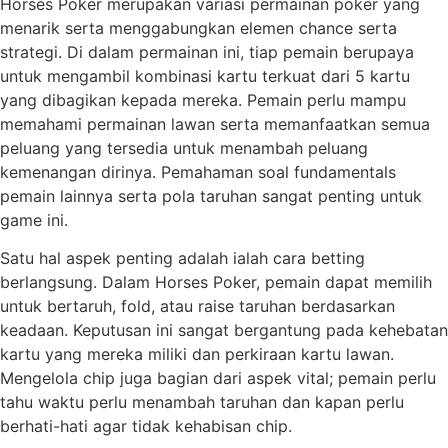
Horses Poker merupakan variasi permainan poker yang
menarik serta menggabungkan elemen chance serta
strategi. Di dalam permainan ini, tiap pemain berupaya
untuk mengambil kombinasi kartu terkuat dari 5 kartu
yang dibagikan kepada mereka. Pemain perlu mampu
memahami permainan lawan serta memanfaatkan semua
peluang yang tersedia untuk menambah peluang
kemenangan dirinya. Pemahaman soal fundamentals
pemain lainnya serta pola taruhan sangat penting untuk
game ini.
Satu hal aspek penting adalah ialah cara betting
berlangsung. Dalam Horses Poker, pemain dapat memilih
untuk bertaruh, fold, atau raise taruhan berdasarkan
keadaan. Keputusan ini sangat bergantung pada kehebatan
kartu yang mereka miliki dan perkiraan kartu lawan.
Mengelola chip juga bagian dari aspek vital; pemain perlu
tahu waktu perlu menambah taruhan dan kapan perlu
berhati-hati agar tidak kehabisan chip.