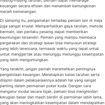
masing-masing taruhan, pemain dapat memanage
keuangan secara efisien dan menambah kemungkinan
meraih kemenangan.
Di samping itu, pengamatan terhadap pemain lain di meja
juga sangat krusial. Memperhatikan gaya taruhan, metode
bermain, dan perilaku pesaing dapat memberikan
keuntungan tersendiri. Pemain yang mampu membaca
pergerakan dan strategi lawan bisa menyusun strategi
yang lebih terencana, termasuk waktu yang tepat untuk
untuk menggertak atau menunggu menunggu kesempatan
yang lebih menguntungkan.
Yang terakhir, jangan pernah meremehkan pentingnya
pengelolaan keuangan. Menetapkan batas taruhan serta
disiplin dalam pelaksanaannya adalah hal yang sangat
penting dalam permainan poker kuda. Dengan cara
mengatur modal secara bijak, pemain bisa menghindari
kerugian besar dan masih berdiri di permainan lebih lama,
yang akan meningkatkan kesempatan dalam mendapatkan