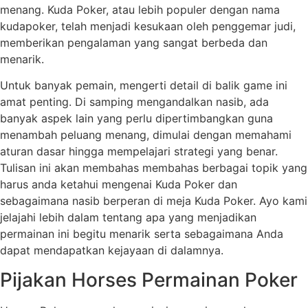
menang. Kuda Poker, atau lebih populer dengan nama
kudapoker, telah menjadi kesukaan oleh penggemar judi,
memberikan pengalaman yang sangat berbeda dan
menarik.
Untuk banyak pemain, mengerti detail di balik game ini
amat penting. Di samping mengandalkan nasib, ada
banyak aspek lain yang perlu dipertimbangkan guna
menambah peluang menang, dimulai dengan memahami
aturan dasar hingga mempelajari strategi yang benar.
Tulisan ini akan membahas membahas berbagai topik yang
harus anda ketahui mengenai Kuda Poker dan
sebagaimana nasib berperan di meja Kuda Poker. Ayo kami
jelajahi lebih dalam tentang apa yang menjadikan
permainan ini begitu menarik serta sebagaimana Anda
dapat mendapatkan kejayaan di dalamnya.
Pijakan Horses Permainan Poker