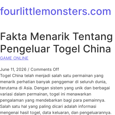
Skip to content
fourlittlemonsters.com
Fakta Menarik Tentang
Pengeluar Togel China
GAME ONLINE
on Fakta Menarik Tentang Pe
June 11, 2026
/
Comments Off
Togel China telah menjadi salah satu permainan yang
menarik perhatian banyak penggemar di seluruh dunia,
terutama di Asia. Dengan sistem yang unik dan berbagai
variasi dalam permainan, togel ini menawarkan
pengalaman yang mendebarkan bagi para pemainnya.
Salah satu hal yang paling dicari adalah informasi
mengenai hasil togel, data keluaran, dan pengeluarannya.