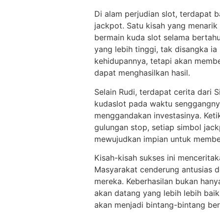
Di alam perjudian slot, terdapat 
jackpot. Satu kisah yang menarik
bermain kuda slot selama bertah
yang lebih tinggi, tak disangka i
kehidupannya, tetapi akan member
dapat menghasilkan hasil.
Selain Rudi, terdapat cerita dar
kudaslot pada waktu senggangnya
menggandakan investasinya. Keti
gulungan stop, setiap simbol ja
mewujudkan impian untuk memberi
Kisah-kisah sukses ini mencerita
Masyarakat cenderung antusias den
mereka. Keberhasilan bukan hany
akan datang yang lebih lebih ba
akan menjadi bintang-bintang beri