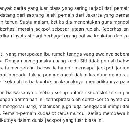
banyak cerita yang luar biasa yang sering terjadi dari pema
 datang dari seorang lelaki pemain dari Jakarta yang bern
un-tahun. Suatu malam, ketika dia menentukan guna menco
a berhasil meraih jackpot sebesar jutaan rupiah. Keberhasil
ikan inspirasi bagi berbagai orang bahwa keuletan dan ke
i Siti, yang merupakan ibu rumah tangga yang awalnya sebe
. Dengan menggunakan uang kecil, Siti tidak pernah bahwa
ka ia mengetahui bahwa ia hampir mencapai jackpot, jantu
ckpot berpadu, lalu ia pun meloncat dalam keadaan gembi
 sekolah terbaik untuk anak-anaknya, menjadikannya panu
kan bahwasanya di setiap setiap putaran kuda slot tersimpa
gan permainan ini, terinspirasi oleh cerita-cerita nyata d
a mengenai uang, melainkan juga juga penggapai mimpi da
ik. Pemain-pemain kudaslot terus muncul, setiap membawa
kutnya dalam dunia jackpot yang luar biasa ini.