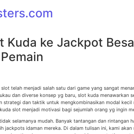
sters.com
ot Kuda ke Jackpot Besa
 Pemain
 Dari pada Slot Kuda ke Jackpot Besar: Kisah Keberhasilan
a slot telah menjadi salah satu dari game yang sangat mena
ukau dan diverse konsep yg baru, slot kuda menawarkan se
 strategi dan taktik untuk mengkombinasikan modal kecil
kuda slot menjadi motivasi bagi sejumlah orang yg ingin men
 tidak selamanya mudah. Banyak tantangan dan rintangan ha
h jackpots idaman mereka. Di dalam tulisan ini, kami akan 