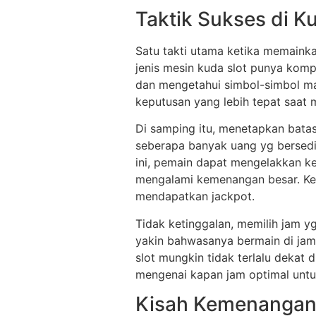
Taktik Sukses di K
Satu takti utama ketika memain
jenis mesin kuda slot punya kom
dan mengetahui simbol-simbol ma
keputusan yang lebih tepat saat 
Di samping itu, menetapkan bata
seberapa banyak uang yg bersed
ini, pemain dapat mengelakkan ke
mengalami kemenangan besar. Ke
mendapatkan jackpot.
Tidak ketinggalan, memilih jam 
yakin bahwasanya bermain di jam
slot mungkin tidak terlalu dekat
mengenai kapan jam optimal unt
Kisah Kemenangan 