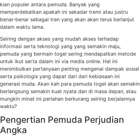
kian populer antara pemuda. Banyak yang
memperdebatkan apakah ini sekadar trenn atau justru
benar-benar sebagai tren yang akan akan terus berlanjut
dalam waktu lama.
Seiring dengan akses yang mudah akses terhadap
informasi serta teknologi yang yang semakin maju,
pemuda yang bermain togel sering mendapatkan metode
untuk ikut serta dalam ini via media online. Hal ini
menimbulkan pertanyaan penting mengenai dampak sosial
serta psikologis yang dapat dari dari kebiasaan ini
generasi muda. Akan kah para pemuda togel akan semakin
berlangsung semakin kuat nyata dan di masa depan, atau
mungkin minat ini perlahan berkurang seiring berjalannya
waktu?
Pengertian Pemuda Perjudian
Angka