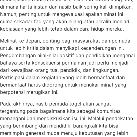
di mana harta instan dan nasib baik sering kali diimpikan.
Namun, penting untuk mengevaluasi apakah minat ini
cuma sekadar fad yang akan hilang atau beralih menjadi
kebiasaan yang lebih tetap dalam cara hidup mereka.
Melihat ke depan, penting bagi masyarakat dan pemuda
untuk lebih kritis dalam menyikapi kecenderungan ini.
Pengembangan nilai-nilai positif dan pendidikan mengenai
bahaya serta konsekuensi permainan judi perlu menjadi
dari kewajiban orang tua, pendidik, dan lingkungan.
Partisipasi dalam kegiatan yang lebih bermanfaat dan
bermanfaat harus didorong untuk menukar minat yang
berpotensi merugikan ini.
Pada akhirnya, nasib pemuda togel akan sangat
tergantung pada bagaimana kita sebagai komunitas
menangani dan mendiskusikan isu ini. Melalui pendekatan
yang berimbang dan mendidik, barangkali kita bisa
memimpin generasi muda menuju keputusan yang lebih