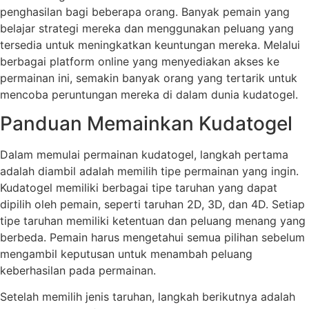
penghasilan bagi beberapa orang. Banyak pemain yang
belajar strategi mereka dan menggunakan peluang yang
tersedia untuk meningkatkan keuntungan mereka. Melalui
berbagai platform online yang menyediakan akses ke
permainan ini, semakin banyak orang yang tertarik untuk
mencoba peruntungan mereka di dalam dunia kudatogel.
Panduan Memainkan Kudatogel
Dalam memulai permainan kudatogel, langkah pertama
adalah diambil adalah memilih tipe permainan yang ingin.
Kudatogel memiliki berbagai tipe taruhan yang dapat
dipilih oleh pemain, seperti taruhan 2D, 3D, dan 4D. Setiap
tipe taruhan memiliki ketentuan dan peluang menang yang
berbeda. Pemain harus mengetahui semua pilihan sebelum
mengambil keputusan untuk menambah peluang
keberhasilan pada permainan.
Setelah memilih jenis taruhan, langkah berikutnya adalah