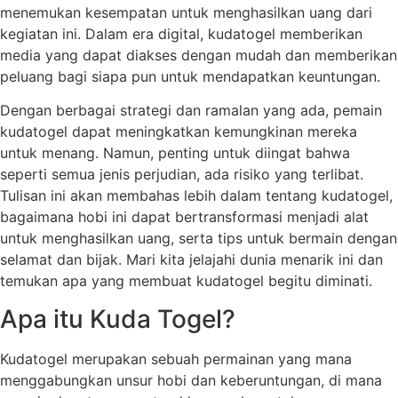
menemukan kesempatan untuk menghasilkan uang dari
kegiatan ini. Dalam era digital, kudatogel memberikan
media yang dapat diakses dengan mudah dan memberikan
peluang bagi siapa pun untuk mendapatkan keuntungan.
Dengan berbagai strategi dan ramalan yang ada, pemain
kudatogel dapat meningkatkan kemungkinan mereka
untuk menang. Namun, penting untuk diingat bahwa
seperti semua jenis perjudian, ada risiko yang terlibat.
Tulisan ini akan membahas lebih dalam tentang kudatogel,
bagaimana hobi ini dapat bertransformasi menjadi alat
untuk menghasilkan uang, serta tips untuk bermain dengan
selamat dan bijak. Mari kita jelajahi dunia menarik ini dan
temukan apa yang membuat kudatogel begitu diminati.
Apa itu Kuda Togel?
Kudatogel merupakan sebuah permainan yang mana
menggabungkan unsur hobi dan keberuntungan, di mana