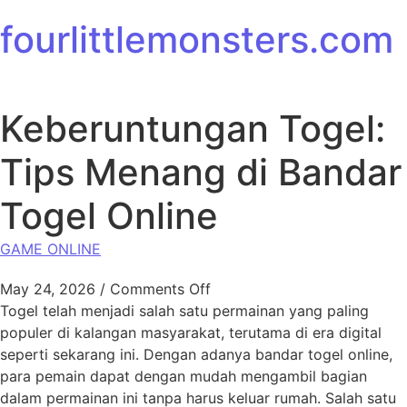
Skip to content
fourlittlemonsters.com
Keberuntungan Togel:
Tips Menang di Bandar
Togel Online
GAME ONLINE
on Keberuntungan Togel: Tip
May 24, 2026
/
Comments Off
Togel telah menjadi salah satu permainan yang paling
populer di kalangan masyarakat, terutama di era digital
seperti sekarang ini. Dengan adanya bandar togel online,
para pemain dapat dengan mudah mengambil bagian
dalam permainan ini tanpa harus keluar rumah. Salah satu