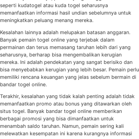
seperti kudatogel atau kuda togel seharusnya
memanfaatkan informasi hasil undian sebelumnya untuk
meningkatkan peluang menang mereka.
Kesalahan lainnya adalah melupakan batasan anggaran.
Banyak pemain togel online yang terjebak dalam
permainan dan terus memasang taruhan lebih dari yang
seharusnya, berharap bisa mengembalikan kerugian
mereka. Ini adalah pendekatan yang sangat berisiko dan
bisa menyebabkan kerugian yang lebih besar. Pemain perlu
memiliki rencana keuangan yang jelas sebelum bermain di
bandar togel online.
Terakhir, kesalahan yang tidak kalah penting adalah tidak
memanfaatkan promo atau bonus yang ditawarkan oleh
situs togel. Banyak bandar togel online memberikan
berbagai promosi yang bisa dimanfaatkan untuk
menambah saldo taruhan. Namun, pemain sering kali
melewatkan kesempatan ini karena kurangnya informasi