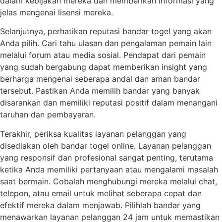
dalam kebijakan mereka dan memberikan informasi yang
jelas mengenai lisensi mereka.
Selanjutnya, perhatikan reputasi bandar togel yang akan
Anda pilih. Cari tahu ulasan dan pengalaman pemain lain
melalui forum atau media sosial. Pendapat dari pemain
yang sudah bergabung dapat memberikan insight yang
berharga mengenai seberapa andal dan aman bandar
tersebut. Pastikan Anda memilih bandar yang banyak
disarankan dan memiliki reputasi positif dalam menangani
taruhan dan pembayaran.
Terakhir, periksa kualitas layanan pelanggan yang
disediakan oleh bandar togel online. Layanan pelanggan
yang responsif dan profesional sangat penting, terutama
ketika Anda memiliki pertanyaan atau mengalami masalah
saat bermain. Cobalah menghubungi mereka melalui chat,
telepon, atau email untuk melihat seberapa cepat dan
efektif mereka dalam menjawab. Pilihlah bandar yang
menawarkan layanan pelanggan 24 jam untuk memastikan