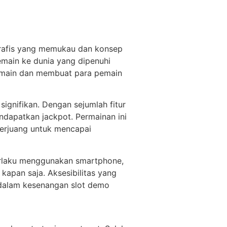
rafis yang memukau dan konsep
main ke dunia yang dipenuhi
pemain dan membuat para pemain
ignifikan. Dengan sejumlah fitur
endapatkan jackpot. Permainan ini
erjuang untuk mencapai
berlaku menggunakan smartphone,
kapan saja. Aksesibilitas yang
 dalam kesenangan slot demo