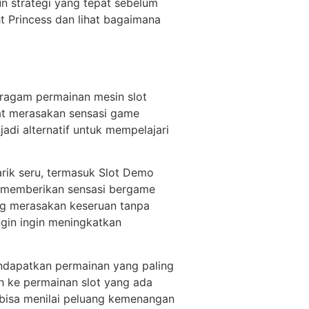
 strategi yang tepat sebelum
ht Princess dan lihat bagaimana
eragam permainan mesin slot
t merasakan sensasi game
adi alternatif untuk mempelajari
rik seru, termasuk Slot Demo
ng memberikan sensasi bergame
ng merasakan keseruan tanpa
ngin ingin meningkatkan
ndapatkan permainan yang paling
 ke permainan slot yang ada
 bisa menilai peluang kemenangan