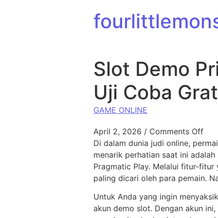
Skip to content
fourlittlemon
Slot Demo Pr
Uji Coba Grat
GAME ONLINE
on 
April 2, 2026
/
Comments Off
Di dalam dunia judi online, perma
menarik perhatian saat ini adala
Pragmatic Play. Melalui fitur-fitu
paling dicari oleh para pemain. 
Untuk Anda yang ingin menyaksik
akun demo slot. Dengan akun ini, 