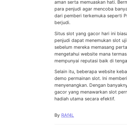
aman serta memuaskan hati. Ber
para penjudi agar mencoba banyak
dari pemberi terkemuka seperti P
berjudi.
Situs slot yang gacor hari ini bi
penjudi dapat menemukan slot u
sebelum mereka memasang pertar
mengetahui website mana termasu
mempunyai reputasi baik di tenga
Selain itu, beberapa website ke
demo permainan slot. Ini member
menyenangkan. Dengan banyaknya 
gacor yang menawarkan slot perm
hadiah utama secara efektif.
By
RAf4L