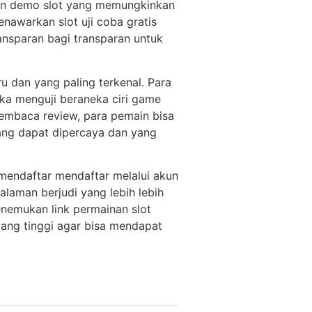
un demo slot yang memungkinkan
nawarkan slot uji coba gratis
ansparan bagi transparan untuk
u dan yang paling terkenal. Para
a menguji beraneka ciri game
embaca review, para pemain bisa
yang dapat dipercaya dan yang
mendaftar mendaftar melalui akun
laman berjudi yang lebih lebih
nemukan link permainan slot
ang tinggi agar bisa mendapat