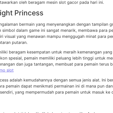
awarkan oleh beragam mesin slot gacor pada hari ini.
ight Princess
pengalaman bermain yang menyenangkan dengan tampilan g
an simbol dalam game ini sangat menarik, membawa para pe
i-ciri visual yang menawan mampu menggugah minat para 
utaran putaran.
miliki beragam kesempatan untuk meraih kemenangan yang s
ikon spesial, pemain memiliki peluang lebih tinggi untuk m
enangan dan juga tantangan, membuat para pemain terus b
mo slot
rincess adalah kemudahannya dengan semua jenis alat. Ini 
ara pemain dapat menikmati permainan ini di mana pun dan 
ersendiri, yang mempermudah para pemain untuk masuk ke