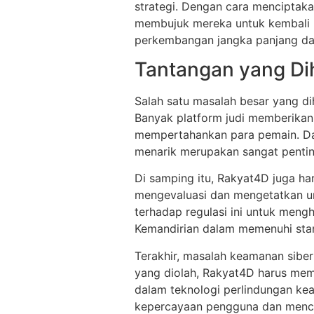
strategi. Dengan cara menciptak
membujuk mereka untuk kembali l
perkembangan jangka panjang dal
Tantangan yang Di
Salah satu masalah besar yang di
Banyak platform judi memberikan 
mempertahankan para pemain. Dal
menarik merupakan sangat penting
Di samping itu, Rakyat4D juga ha
mengevaluasi dan mengetatkan un
terhadap regulasi ini untuk men
Kemandirian dalam memenuhi stand
Terakhir, masalah keamanan siber
yang diolah, Rakyat4D harus mem
dalam teknologi perlindungan kea
kepercayaan pengguna dan menceg