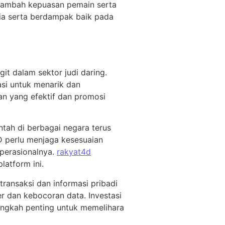
enambah kepuasan pemain serta
ia serta berdampak baik pada
it dalam sektor judi daring.
si untuk menarik dan
an yang efektif dan promosi
ntah di berbagai negara terus
D perlu menjaga kesesuaian
operasionalnya.
rakyat4d
atform ini.
ransaksi dan informasi pribadi
r dan kebocoran data. Investasi
angkah penting untuk memelihara