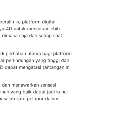
ralih ke platform digital.
yat4D untuk mencapai lebih
dimana saja dan setiap saat,
adi perhatian utama bagi platform
r perlindungan yang tinggi dan
D dapat mengatasi tantangan ini
asi dan menawarkan sensasi
nan yang baik dapat jadi kunci
ai salah satu pelopor dalam