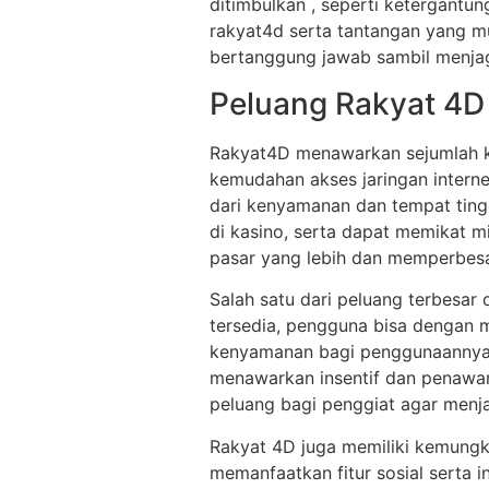
ditimbulkan , seperti ketergantun
rakyat4d serta tantangan yang mu
bertanggung jawab sambil menjag
Peluang Rakyat 4D 
Rakyat4D menawarkan sejumlah ke
kemudahan akses jaringan interne
dari kenyamanan dan tempat ting
di kasino, serta dapat memikat 
pasar yang lebih dan memperbesar
Salah satu dari peluang terbesar
tersedia, pengguna bisa dengan 
kenyamanan bagi penggunaannya, 
menawarkan insentif dan penawar
peluang bagi penggiat agar menja
Rakyat 4D juga memiliki kemungk
memanfaatkan fitur sosial serta 