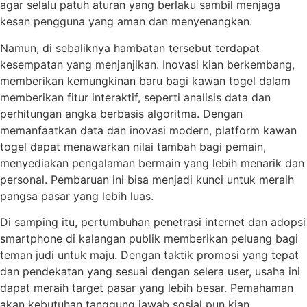
agar selalu patuh aturan yang berlaku sambil menjaga
kesan pengguna yang aman dan menyenangkan.
Namun, di sebaliknya hambatan tersebut terdapat
kesempatan yang menjanjikan. Inovasi kian berkembang,
memberikan kemungkinan baru bagi kawan togel dalam
memberikan fitur interaktif, seperti analisis data dan
perhitungan angka berbasis algoritma. Dengan
memanfaatkan data dan inovasi modern, platform kawan
togel dapat menawarkan nilai tambah bagi pemain,
menyediakan pengalaman bermain yang lebih menarik dan
personal. Pembaruan ini bisa menjadi kunci untuk meraih
pangsa pasar yang lebih luas.
Di samping itu, pertumbuhan penetrasi internet dan adopsi
smartphone di kalangan publik memberikan peluang bagi
teman judi untuk maju. Dengan taktik promosi yang tepat
dan pendekatan yang sesuai dengan selera user, usaha ini
dapat meraih target pasar yang lebih besar. Pemahaman
akan kebutuhan tanggung jawab sosial pun kian