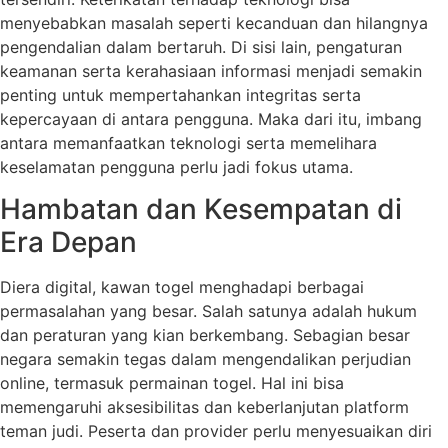
menyebabkan masalah seperti kecanduan dan hilangnya
pengendalian dalam bertaruh. Di sisi lain, pengaturan
keamanan serta kerahasiaan informasi menjadi semakin
penting untuk mempertahankan integritas serta
kepercayaan di antara pengguna. Maka dari itu, imbang
antara memanfaatkan teknologi serta memelihara
keselamatan pengguna perlu jadi fokus utama.
Hambatan dan Kesempatan di
Era Depan
Diera digital, kawan togel menghadapi berbagai
permasalahan yang besar. Salah satunya adalah hukum
dan peraturan yang kian berkembang. Sebagian besar
negara semakin tegas dalam mengendalikan perjudian
online, termasuk permainan togel. Hal ini bisa
memengaruhi aksesibilitas dan keberlanjutan platform
teman judi. Peserta dan provider perlu menyesuaikan diri