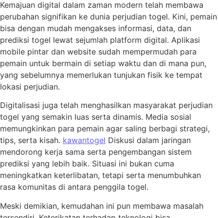
Kemajuan digital dalam zaman modern telah membawa
perubahan signifikan ke dunia perjudian togel. Kini, pemain
bisa dengan mudah mengakses informasi, data, dan
prediksi togel lewat sejumlah platform digital. Aplikasi
mobile pintar dan website sudah mempermudah para
pemain untuk bermain di setiap waktu dan di mana pun,
yang sebelumnya memerlukan tunjukan fisik ke tempat
lokasi perjudian.
Digitalisasi juga telah menghasilkan masyarakat perjudian
togel yang semakin luas serta dinamis. Media sosial
memungkinkan para pemain agar saling berbagi strategi,
tips, serta kisah.
kawantogel
Diskusi dalam jaringan
mendorong kerja sama serta pengembangan sistem
prediksi yang lebih baik. Situasi ini bukan cuma
meningkatkan keterlibatan, tetapi serta menumbuhkan
rasa komunitas di antara penggila togel.
Meski demikian, kemudahan ini pun membawa masalah
tersendiri. Keterikatan terhadap teknologi bisa