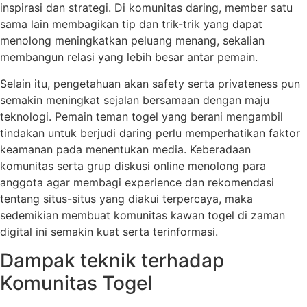
inspirasi dan strategi. Di komunitas daring, member satu
sama lain membagikan tip dan trik-trik yang dapat
menolong meningkatkan peluang menang, sekalian
membangun relasi yang lebih besar antar pemain.
Selain itu, pengetahuan akan safety serta privateness pun
semakin meningkat sejalan bersamaan dengan maju
teknologi. Pemain teman togel yang berani mengambil
tindakan untuk berjudi daring perlu memperhatikan faktor
keamanan pada menentukan media. Keberadaan
komunitas serta grup diskusi online menolong para
anggota agar membagi experience dan rekomendasi
tentang situs-situs yang diakui terpercaya, maka
sedemikian membuat komunitas kawan togel di zaman
digital ini semakin kuat serta terinformasi.
Dampak teknik terhadap
Komunitas Togel