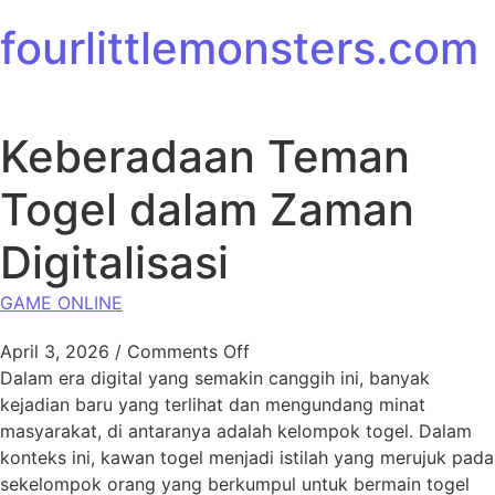
Skip to content
fourlittlemonsters.com
Keberadaan Teman
Togel dalam Zaman
Digitalisasi
GAME ONLINE
on Keberadaan Teman Togel d
April 3, 2026
/
Comments Off
Dalam era digital yang semakin canggih ini, banyak
kejadian baru yang terlihat dan mengundang minat
masyarakat, di antaranya adalah kelompok togel. Dalam
konteks ini, kawan togel menjadi istilah yang merujuk pada
sekelompok orang yang berkumpul untuk bermain togel