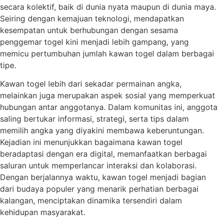
secara kolektif, baik di dunia nyata maupun di dunia maya.
Seiring dengan kemajuan teknologi, mendapatkan
kesempatan untuk berhubungan dengan sesama
penggemar togel kini menjadi lebih gampang, yang
memicu pertumbuhan jumlah kawan togel dalam berbagai
tipe.
Kawan togel lebih dari sekadar permainan angka,
melainkan juga merupakan aspek sosial yang memperkuat
hubungan antar anggotanya. Dalam komunitas ini, anggota
saling bertukar informasi, strategi, serta tips dalam
memilih angka yang diyakini membawa keberuntungan.
Kejadian ini menunjukkan bagaimana kawan togel
beradaptasi dengan era digital, memanfaatkan berbagai
saluran untuk memperlancar interaksi dan kolaborasi.
Dengan berjalannya waktu, kawan togel menjadi bagian
dari budaya populer yang menarik perhatian berbagai
kalangan, menciptakan dinamika tersendiri dalam
kehidupan masyarakat.