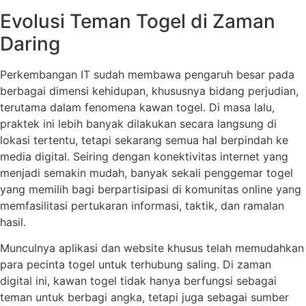
Evolusi Teman Togel di Zaman
Daring
Perkembangan IT sudah membawa pengaruh besar pada
berbagai dimensi kehidupan, khususnya bidang perjudian,
terutama dalam fenomena kawan togel. Di masa lalu,
praktek ini lebih banyak dilakukan secara langsung di
lokasi tertentu, tetapi sekarang semua hal berpindah ke
media digital. Seiring dengan konektivitas internet yang
menjadi semakin mudah, banyak sekali penggemar togel
yang memilih bagi berpartisipasi di komunitas online yang
memfasilitasi pertukaran informasi, taktik, dan ramalan
hasil.
Munculnya aplikasi dan website khusus telah memudahkan
para pecinta togel untuk terhubung saling. Di zaman
digital ini, kawan togel tidak hanya berfungsi sebagai
teman untuk berbagi angka, tetapi juga sebagai sumber