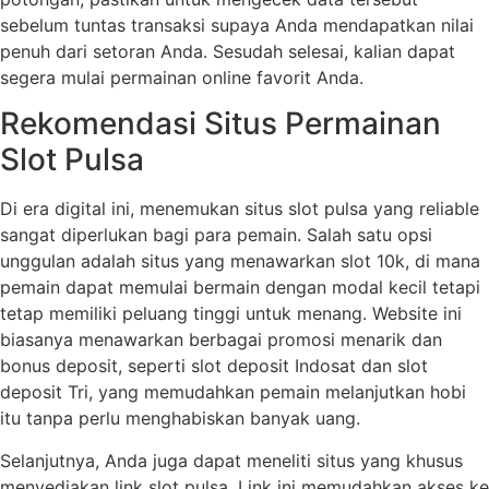
sebelum tuntas transaksi supaya Anda mendapatkan nilai
penuh dari setoran Anda. Sesudah selesai, kalian dapat
segera mulai permainan online favorit Anda.
Rekomendasi Situs Permainan
Slot Pulsa
Di era digital ini, menemukan situs slot pulsa yang reliable
sangat diperlukan bagi para pemain. Salah satu opsi
unggulan adalah situs yang menawarkan slot 10k, di mana
pemain dapat memulai bermain dengan modal kecil tetapi
tetap memiliki peluang tinggi untuk menang. Website ini
biasanya menawarkan berbagai promosi menarik dan
bonus deposit, seperti slot deposit Indosat dan slot
deposit Tri, yang memudahkan pemain melanjutkan hobi
itu tanpa perlu menghabiskan banyak uang.
Selanjutnya, Anda juga dapat meneliti situs yang khusus
menyediakan link slot pulsa. Link ini memudahkan akses ke