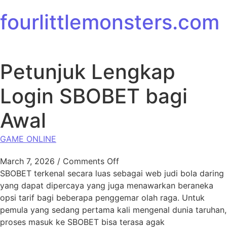
Skip to content
fourlittlemonsters.com
Petunjuk Lengkap
Login SBOBET bagi
Awal
GAME ONLINE
on Petunjuk Lengkap Login
March 7, 2026
/
Comments Off
SBOBET terkenal secara luas sebagai web judi bola daring
yang dapat dipercaya yang juga menawarkan beraneka
opsi tarif bagi beberapa penggemar olah raga. Untuk
pemula yang sedang pertama kali mengenal dunia taruhan,
proses masuk ke SBOBET bisa terasa agak