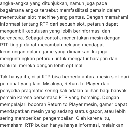
angka-angka yang ditunjukkan, namun juga pada
bagaimana angka tersebut memfasilitasi pemain dalam
menentukan slot machine yang pantas. Dengan memahami
informasi tentang RTP dari sebuah slot, petaruh dapat
mengambil keputusan yang lebih berinformasi dan
berencana. Sebagai contoh, menentukan mesin dengan
RTP tinggi dapat menambah peluang mendapat
keuntungan dalam game yang dimainkan. Ini juga
menguntungkan petaruh untuk mengatur harapan dan
bankroll mereka dengan lebih optimal.
Tak hanya itu, nilai RTP bisa berbeda antara mesin slot dari
pembuat yang lain. Misalnya, Return to Player dari
penyedia pragmatic sering kali adalah pilihan bagi banyak
pemain karena persentase RTP yang bersaing. Dengan
mempelajari bocoran Return to Player mesin, gamer dapat
mendapatkan mesin yang sedang status gacor, atau lebih
sering memberikan pengembalian. Oleh karena itu,
memahami RTP bukan hanya hanya informasi, melainkan