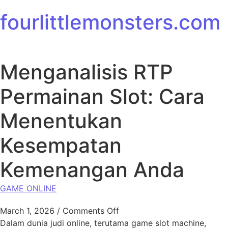
Skip to content
fourlittlemonsters.com
Menganalisis RTP
Permainan Slot: Cara
Menentukan
Kesempatan
Kemenangan Anda
GAME ONLINE
on Menganalisis RTP Perma
March 1, 2026
/
Comments Off
Dalam dunia judi online, terutama game slot machine,