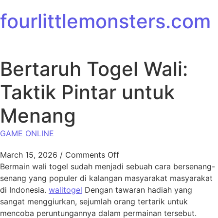
Skip to content
fourlittlemonsters.com
Bertaruh Togel Wali:
Taktik Pintar untuk
Menang
GAME ONLINE
on Bertaruh Togel Wali: Ta
March 15, 2026
/
Comments Off
Bermain wali togel sudah menjadi sebuah cara bersenang-
senang yang populer di kalangan masyarakat masyarakat
di Indonesia.
walitogel
Dengan tawaran hadiah yang
sangat menggiurkan, sejumlah orang tertarik untuk
mencoba peruntungannya dalam permainan tersebut.