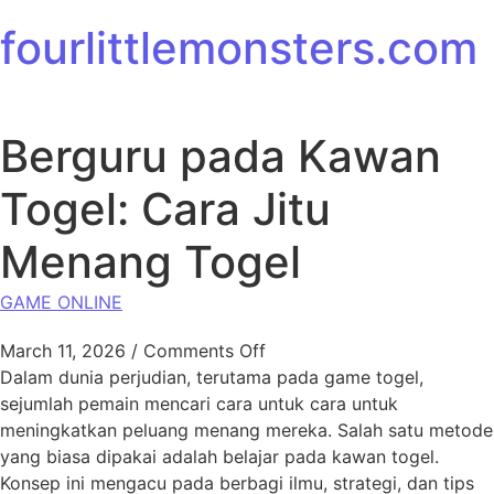
Skip to content
fourlittlemonsters.com
Berguru pada Kawan
Togel: Cara Jitu
Menang Togel
GAME ONLINE
on Berguru pada Kawan Tog
March 11, 2026
/
Comments Off
Dalam dunia perjudian, terutama pada game togel,
sejumlah pemain mencari cara untuk cara untuk
meningkatkan peluang menang mereka. Salah satu metode
yang biasa dipakai adalah belajar pada kawan togel.
Konsep ini mengacu pada berbagi ilmu, strategi, dan tips