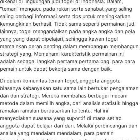
dikenal di lingkungan judi togel di Indonesia. Dalam,
"teman" mengacu pada rekan serta sahabat yang saling
saling berbagi informasi serta tips untuk meningkatkan
kemungkinan berhasil. Tidak sama seperti permainan judi
lainnya, togel mengandalkan pada angka angka dan pola
yang yang dapat dipelajari, sehingga kawan togel
memainkan peran penting dalam membangun membangun
strategi yang. Memahami karakteristik permainan ini
adalah sebagai langkah pertama pertama bagi para para
pemain untuk dapat bekerja sama dengan baik.
Di dalam komunitas teman togel, anggota anggota
biasanya kebanyakan satu sama lain bertukar pengalaman
dan dan strategi. Mereka membahas berbagai macam
metode dalam memilih angka, dari analisis statistik hingga
ramalan ramalan berdasarkan tertentu. Hal ini
menyediakan suasana yang suportif di mana setiap
anggota dapat belajar dari dari. Melalui perbincangan dan
analisa yang mendalam mendalam, para pemain