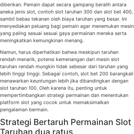
diberikan. Pemain dapat secara gampang beralih antara
aneka jenis slot, contoh slot taruhan 300 dan slot bet 400,
sambil bebas tekanan oleh biaya taruhan yang besar. Ini
menyediakan peluang bagi pemain agar menemukan mesin
yang paling sesuai sesuai gaya permainan mereka serta
meningkatkan kemungkinan menang.
Namun, harus diperhatikan bahwa meskipun taruhan
rendah menarik, potensi kemenangan dari mesin slot
taruhan rendah mungkin tidak sebesar dari taruhan yang
lebih tinggi tinggi. Sebagai contoh, slot bet 200 barangkali
menawarkan keuntungan lebih jika dibandingkan dengan
slot taruhan 100. Oleh karena itu, penting untuk
mempertimbangkan strategi permainan dan menentukan
platform slot yang cocok untuk memaksimalkan
pengalaman bermain.
Strategi Bertaruh Permainan Slot
Taruhan dua ratus