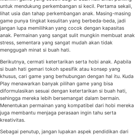
untuk mendukung perkembangan si kecil. Pertama sekali,
lihat usia dan tahap perkembangan anak. Masing-masing
game punya tingkat kesulitan yang berbeda-beda, jadi
jangan lupa memilihkan yang cocok dengan kapasitas
anak. Permainan yang sangat sulit mungkin membuat anak
stress, sementara yang sangat mudah akan tidak
menggugah minat si buah hati.
Berikutnya, cermati ketertarikan serta hobi anak. Apabila
si buah hati gemari tokoh spesifik atau konsep yang
khusus, cari game yang berhubungan dengan hal itu. Kuda
Play menawarkan banyak pilihan game yang bisa
diformulasikan sesuai dengan ketertarikan si buah hati,
sehingga mereka lebih bersemangat dalam bermain.
Menentukan permainan yang kompatibel dari hobi mereka
juga membantu menjaga perasaan ingin tahu serta
kreativitas.
Sebagai penutup, jangan lupakan aspek pendidikan dari