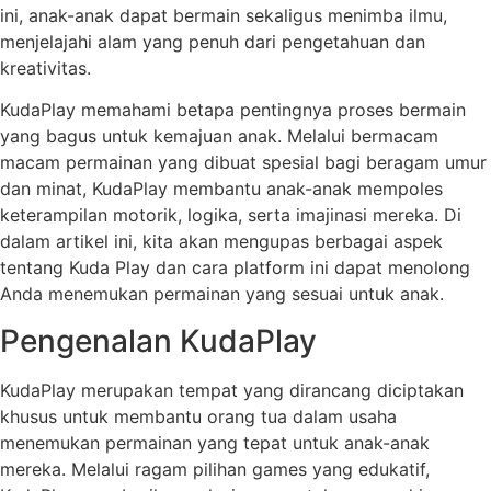
ini, anak-anak dapat bermain sekaligus menimba ilmu,
menjelajahi alam yang penuh dari pengetahuan dan
kreativitas.
KudaPlay memahami betapa pentingnya proses bermain
yang bagus untuk kemajuan anak. Melalui bermacam
macam permainan yang dibuat spesial bagi beragam umur
dan minat, KudaPlay membantu anak-anak mempoles
keterampilan motorik, logika, serta imajinasi mereka. Di
dalam artikel ini, kita akan mengupas berbagai aspek
tentang Kuda Play dan cara platform ini dapat menolong
Anda menemukan permainan yang sesuai untuk anak.
Pengenalan KudaPlay
KudaPlay merupakan tempat yang dirancang diciptakan
khusus untuk membantu orang tua dalam usaha
menemukan permainan yang tepat untuk anak-anak
mereka. Melalui ragam pilihan games yang edukatif,