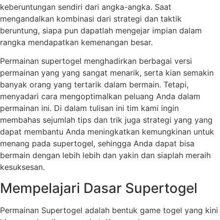
keberuntungan sendiri dari angka-angka. Saat
mengandalkan kombinasi dari strategi dan taktik
beruntung, siapa pun dapatlah mengejar impian dalam
rangka mendapatkan kemenangan besar.
Permainan supertogel menghadirkan berbagai versi
permainan yang yang sangat menarik, serta kian semakin
banyak orang yang tertarik dalam bermain. Tetapi,
menyadari cara mengoptimalkan peluang Anda dalam
permainan ini. Di dalam tulisan ini tim kami ingin
membahas sejumlah tips dan trik juga strategi yang yang
dapat membantu Anda meningkatkan kemungkinan untuk
menang pada supertogel, sehingga Anda dapat bisa
bermain dengan lebih lebih dan yakin dan siaplah meraih
kesuksesan.
Mempelajari Dasar Supertogel
Permainan Supertogel adalah bentuk game togel yang kini