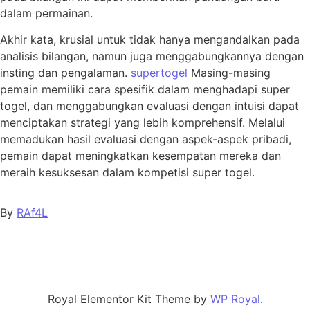
dalam permainan.
Akhir kata, krusial untuk tidak hanya mengandalkan pada
analisis bilangan, namun juga menggabungkannya dengan
insting dan pengalaman.
supertogel
Masing-masing
pemain memiliki cara spesifik dalam menghadapi super
togel, dan menggabungkan evaluasi dengan intuisi dapat
menciptakan strategi yang lebih komprehensif. Melalui
memadukan hasil evaluasi dengan aspek-aspek pribadi,
pemain dapat meningkatkan kesempatan mereka dan
meraih kesuksesan dalam kompetisi super togel.
By
RAf4L
Royal Elementor Kit Theme by
WP Royal
.