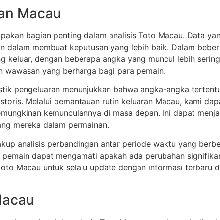
ran Macau
upakan bagian penting dalam analisis Toto Macau. Data ya
 dalam membuat keputusan yang lebih baik. Dalam beberap
ng keluar, dengan beberapa angka yang muncul lebih serin
n wawasan yang berharga bagi para pemain.
istik pengeluaran menunjukkan bahwa angka-angka tertentu m
storis. Melalui pemantauan rutin keluaran Macau, kami dap
mungkinan kemunculannya di masa depan. Ini dapat menjadi
ang mereka dalam permainan.
akup analisis perbandingan antar periode waktu yang berb
 pemain dapat mengamati apakah ada perubahan signifikan 
o Macau untuk selalu update dengan informasi terbaru d
Macau