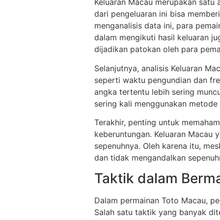
Keluaran Macau merupakan satu a
dari pengeluaran ini bisa member
menganalisis data ini, para pema
dalam mengikuti hasil keluaran 
dijadikan patokan oleh para pema
Selanjutnya, analisis Keluaran Ma
seperti waktu pengundian dan fre
angka tertentu lebih sering muncu
sering kali menggunakan metode s
Terakhir, penting untuk memahami
keberuntungan. Keluaran Macau ya
sepenuhnya. Oleh karena itu, mes
dan tidak mengandalkan sepenuhn
Taktik dalam Berm
Dalam permainan Toto Macau, pen
Salah satu taktik yang banyak d