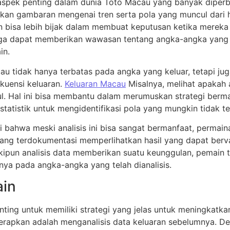
spek penting dalam dunia Toto Macau yang banyak diperb
ikan gambaran mengenai tren serta pola yang muncul dari 
in bisa lebih bijak dalam membuat keputusan ketika mereka
juga dapat memberikan wawasan tentang angka-angka yang 
in.
cau tidak hanya terbatas pada angka yang keluar, tetapi ju
kuensi keluaran.
Keluaran Macau
Misalnya, melihat apakah 
l. Hal ini bisa membantu dalam merumuskan strategi bermain
tatistik untuk mengidentifikasi pola yang mungkin tidak t
 bahwa meski analisis ini bisa sangat bermanfaat, permai
ng terdokumentasi memperlihatkan hasil yang dapat bervar
kipun analisis data memberikan suatu keunggulan, pemain 
ya pada angka-angka yang telah dianalisis.
ain
ting untuk memiliki strategi yang jelas untuk meningkat
iterapkan adalah menganalisis data keluaran sebelumnya.