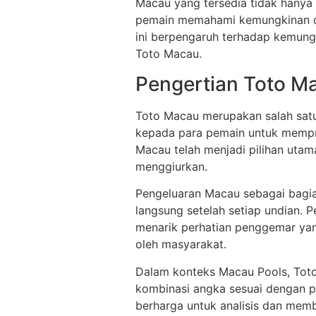
Macau yang tersedia tidak hanya
pemain memahami kemungkinan dan 
ini berpengaruh terhadap kemun
Toto Macau.
Pengertian Toto M
Toto Macau merupakan salah satu
kepada para pemain untuk mempre
Macau telah menjadi pilihan uta
menggiurkan.
Pengeluaran Macau sebagai bagia
langsung setelah setiap undian. P
menarik perhatian penggemar yan
oleh masyarakat.
Dalam konteks Macau Pools, Toto
kombinasi angka sesuai dengan pr
berharga untuk analisis dan mem