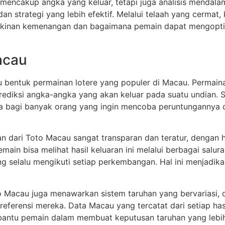
 mencakup angka yang keluar, tetapi juga analisis menda
strategi yang lebih efektif. Melalui telaah yang cermat, 
gkinan kemenangan dan bagaimana pemain dapat mengopt
acau
 bentuk permainan lotere yang populer di Macau. Permai
diksi angka-angka yang akan keluar pada suatu undian. S
ma bagi banyak orang yang ingin mencoba peruntungannya
n dari Toto Macau sangat transparan dan teratur, dengan 
emain bisa melihat hasil keluaran ini melalui berbagai salur
g selalu mengikuti setiap perkembangan. Hal ini menjadik
 Macau juga menawarkan sistem taruhan yang bervariasi, 
eferensi mereka. Data Macau yang tercatat dari setiap ha
bantu pemain dalam membuat keputusan taruhan yang lebih