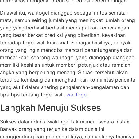
membahas mengenai prediksi prediksi keberuntungan.
Di awal itu, walitogel dianggap sebagai mitos semata-
mata, namun seiring jumlah yang meningkat jumlah orang
yang yang berhasil berhasil mendapatkan kemenangan
yang besar berkat prediksi yang diberikan, keyakinan
terhadap togel wali kian kuat. Sebagai hasilnya, banyak
orang yang ingin mencoba mencari peruntungannya dan
mencari-cari seorang wali togel yang dianggap dianggap
memiliki keahlian untuk memberi petunjuk atau ramalan
angka yang berpeluang menang. Situasi tersebut akan
terus berkembang dan menghadirkan komunitas pencinta
yang aktif dalam sharing pengalaman-pengalaman dan
tips-tips tentang togel wali.
walitogel
Langkah Menuju Sukses
Sukses dalam dunia walitogel tak muncul secara instan.
Banyak orang yang terjun ke dalam dunia ini
menggendong harapan cepat kaya, namun kenyataannya