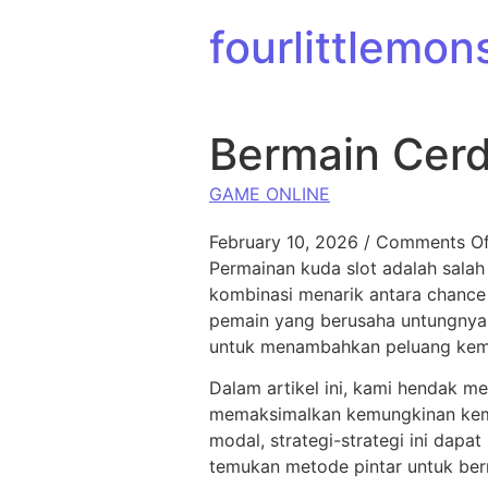
Skip to content
fourlittlemon
Bermain Cerda
GAME ONLINE
February 10, 2026
/
Comments Of
Permainan kuda slot adalah sala
kombinasi menarik antara chance 
pemain yang berusaha untungnya d
untuk menambahkan peluang ke
Dalam artikel ini, kami hendak 
memaksimalkan kemungkinan kemen
modal, strategi-strategi ini dap
temukan metode pintar untuk berm