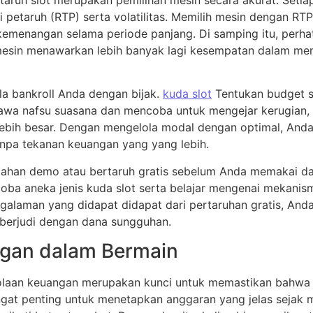
 petaruh (RTP) serta volatilitas. Memilih mesin dengan RTP
menangan selama periode panjang. Di samping itu, perhati
mesin menawarkan lebih banyak lagi kesempatan dalam me
la bankroll Anda dengan bijak.
kuda slot
Tentukan budget s
rbawa nafsu suasana dan mencoba untuk mengejar kerugian, 
ebih besar. Dengan mengelola modal dengan optimal, Anda 
npa tekanan keuangan yang yang lebih.
han demo atau bertaruh gratis sebelum Anda memakai dan
a aneka jenis kuda slot serta belajar mengenai mekanism
alaman yang didapat didapat dari pertaruhan gratis, And
berjudi dengan dana sungguhan.
gan dalam Bermain
olaan keuangan merupakan kunci untuk memastikan bahwa 
gat penting untuk menetapkan anggaran yang jelas sejak m