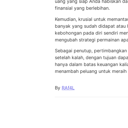
uang yang siap Anda habiskan dan
finansial yang berlebihan.
Kemudian, krusial untuk memanta
banyak yang sudah didapat atau 
kebohongan pada diri sendiri men
mengubah strategi permainan apab
Sebagai penutup, pertimbangkan u
setelah kalah, dengan tujuan dapa
hanya dalam batas keuangan kali
menambah peluang untuk meraih 
By
RAf4L