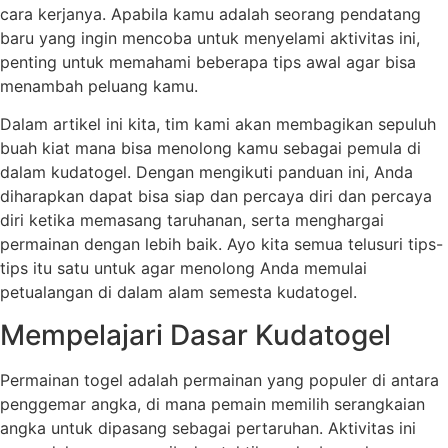
cara kerjanya. Apabila kamu adalah seorang pendatang
baru yang ingin mencoba untuk menyelami aktivitas ini,
penting untuk memahami beberapa tips awal agar bisa
menambah peluang kamu.
Dalam artikel ini kita, tim kami akan membagikan sepuluh
buah kiat mana bisa menolong kamu sebagai pemula di
dalam kudatogel. Dengan mengikuti panduan ini, Anda
diharapkan dapat bisa siap dan percaya diri dan percaya
diri ketika memasang taruhanan, serta menghargai
permainan dengan lebih baik. Ayo kita semua telusuri tips-
tips itu satu untuk agar menolong Anda memulai
petualangan di dalam alam semesta kudatogel.
Mempelajari Dasar Kudatogel
Permainan togel adalah permainan yang populer di antara
penggemar angka, di mana pemain memilih serangkaian
angka untuk dipasang sebagai pertaruhan. Aktivitas ini