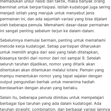
memadukan unsur nasib dan taktik, maka banyak orang
berminat untuk berpartisipasi. Istilah kudatogel juga sering
menjadi istilah yang merujuk untuk menyebut jenis
permainan ini, dan ada sejumlah variasi yang bisa dijalani
oleh beberapa pemula. Memahami dasar-dasar permainan
ini sangat penting sebelum terjun ke dalam-dalam.
Sebelumnya memulai bermain, penting untuk memahami
metode kerja kudatogel. Setiap partisipan diharuskan
untuk memilih angka dari sesi yang telah ditetapkan,
biasanya terdiri dari nomor dari nol sampai 9. Setelah
seluruh taruhan dijadikan, nomor yang ditarik akan
ditentukan akan ditentukan melalui lotere. Pemain yang
mampu menentukan nomor yang tepat sejalan dengan
output pengundian berhak untuk menerima hadiah
berdasarkan dengan aturan yang berlaku.
Selain itu, beberapa pemula diimbau untuk mempelajari
berbagai tipe taruhan yang ada dalam kudatogel. Ada
taruhan straight, combination, dan berbagai variasi lainnya