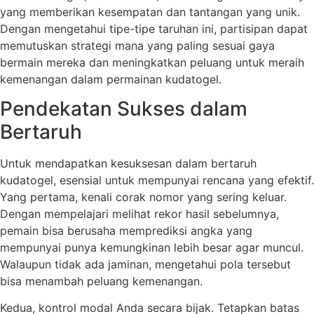
yang memberikan kesempatan dan tantangan yang unik.
Dengan mengetahui tipe-tipe taruhan ini, partisipan dapat
memutuskan strategi mana yang paling sesuai gaya
bermain mereka dan meningkatkan peluang untuk meraih
kemenangan dalam permainan kudatogel.
Pendekatan Sukses dalam
Bertaruh
Untuk mendapatkan kesuksesan dalam bertaruh
kudatogel, esensial untuk mempunyai rencana yang efektif.
Yang pertama, kenali corak nomor yang sering keluar.
Dengan mempelajari melihat rekor hasil sebelumnya,
pemain bisa berusaha memprediksi angka yang
mempunyai punya kemungkinan lebih besar agar muncul.
Walaupun tidak ada jaminan, mengetahui pola tersebut
bisa menambah peluang kemenangan.
Kedua, kontrol modal Anda secara bijak. Tetapkan batas