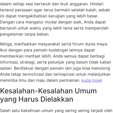
dalam setiap sesi bertaruh dan ikuti anggaran. Hindari
terlarut perasaan agar terus bermain setelah kalah, sebab
ini dapat mengakibatkan kerugian yang lebih besar.
Dengan cara mengatur modal dengan baik, Anda dapat
bertaruh untuk waktu yang lebih lama serta memperoleh
pengalaman tanpa beban.
Ketiga, manfaatkan masyarakat serta forum dunia maya.
Ikut dengan para pemain kudatogel lainnya dapat
memberikan manfaat lebih. Anda semua dapat berbagi
informasi, strategi, serta petunjuk yang belum tidak kalian
sadari. Berdiskusi dengan pemain lain juga bisa menolong
Anda tetap termotivasi dan terinspirasi untuk melanjutkan
menimba ilmu dan maju dalam permainan.
kuda togel
Kesalahan-Kesalahan Umum
yang Harus Dielakkan
Salah satu kekeliruan umum yang sering sering terjadi oleh