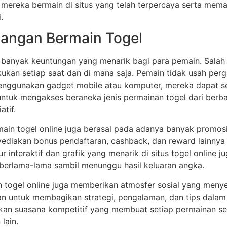
ereka bermain di situs yang telah terpercaya serta mema
.
angan Bermain Togel
 banyak keuntungan yang menarik bagi para pemain. Salah 
akukan setiap saat dan di mana saja. Pemain tidak usah perg
enggunakan gadget mobile atau komputer, mereka dapat s
untuk mengakses beraneka jenis permainan togel dari berba
atif.
ermain togel online juga berasal pada adanya banyak promos
nyediakan bonus pendaftaran, cashback, dan reward lainny
r interaktif dan grafik yang menarik di situs togel online
erlama-lama sambil menunggu hasil keluaran angka.
n togel online juga memberikan atmosfer sosial yang meny
 untuk membagikan strategi, pengalaman, dan tips dalam me
an suasana kompetitif yang membuat setiap permainan s
lain.