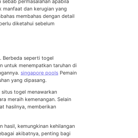
n sebab permasalahan apabila
ik manfaat dan kerugian yang
membahas membahas dengan detail
perlu diketahui sebelum
. Berbeda seperti togel
ain untuk menempatkan taruhan di
ngannya.
singapore pools
Pemain
uhan yang dipasang.
k situs togel menawarkan
ara meraih kemenangan. Selain
hat hasilnya, memberikan
n hasil, kemungkinan kehilangan
ebagai akibatnya, penting bagi