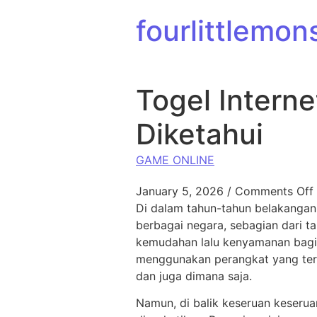
Skip to content
fourlittlemon
Togel Interne
Diketahui
GAME ONLINE
January 5, 2026
/
Comments Off
Di dalam tahun-tahun belakangan 
berbagai negara, sebagian dari t
kemudahan lalu kenyamanan bagi 
menggunakan perangkat yang terh
dan juga dimana saja.
Namun, di balik keseruan keseruan