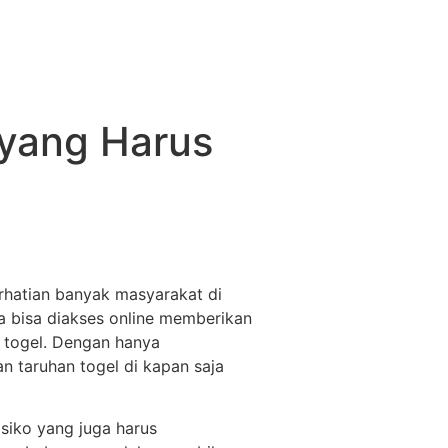
 yang Harus
i
erhatian banyak masyarakat di
sa bisa diakses online memberikan
 togel. Dengan hanya
 taruhan togel di kapan saja
isiko yang juga harus