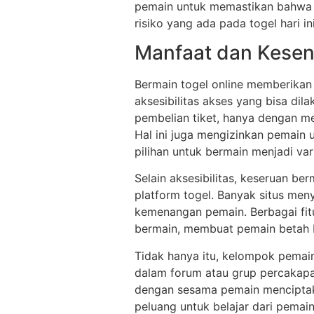
pemain untuk memastikan bahwa m
risiko yang ada pada togel hari ini
Manfaat dan Kesen
Bermain togel online memberikan
aksesibilitas akses yang bisa dil
pembelian tiket, hanya dengan m
Hal ini juga mengizinkan pemain 
pilihan untuk bermain menjadi vari
Selain aksesibilitas, keseruan b
platform togel. Banyak situs me
kemenangan pemain. Berbagai fitu
bermain, membuat pemain betah b
Tidak hanya itu, kelompok pemai
dalam forum atau grup percakapan
dengan sesama pemain menciptak
peluang untuk belajar dari pemain 