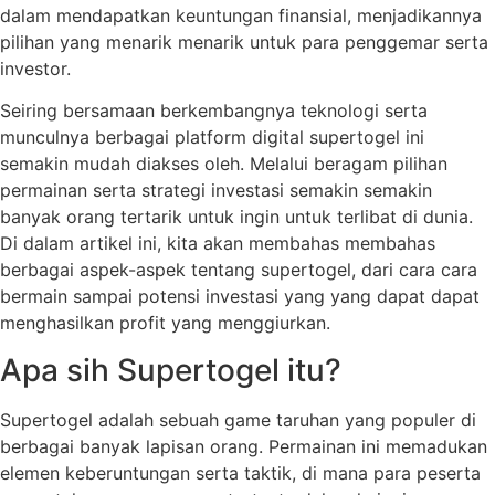
dalam mendapatkan keuntungan finansial, menjadikannya
pilihan yang menarik menarik untuk para penggemar serta
investor.
Seiring bersamaan berkembangnya teknologi serta
munculnya berbagai platform digital supertogel ini
semakin mudah diakses oleh. Melalui beragam pilihan
permainan serta strategi investasi semakin semakin
banyak orang tertarik untuk ingin untuk terlibat di dunia.
Di dalam artikel ini, kita akan membahas membahas
berbagai aspek-aspek tentang supertogel, dari cara cara
bermain sampai potensi investasi yang yang dapat dapat
menghasilkan profit yang menggiurkan.
Apa sih Supertogel itu?
Supertogel adalah sebuah game taruhan yang populer di
berbagai banyak lapisan orang. Permainan ini memadukan
elemen keberuntungan serta taktik, di mana para peserta