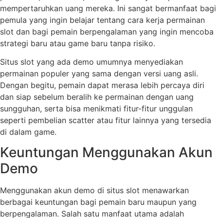
mempertaruhkan uang mereka. Ini sangat bermanfaat bagi
pemula yang ingin belajar tentang cara kerja permainan
slot dan bagi pemain berpengalaman yang ingin mencoba
strategi baru atau game baru tanpa risiko.
Situs slot yang ada demo umumnya menyediakan
permainan populer yang sama dengan versi uang asli.
Dengan begitu, pemain dapat merasa lebih percaya diri
dan siap sebelum beralih ke permainan dengan uang
sungguhan, serta bisa menikmati fitur-fitur unggulan
seperti pembelian scatter atau fitur lainnya yang tersedia
di dalam game.
Keuntungan Menggunakan Akun
Demo
Menggunakan akun demo di situs slot menawarkan
berbagai keuntungan bagi pemain baru maupun yang
berpengalaman. Salah satu manfaat utama adalah