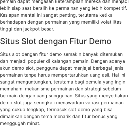
pemain dapat mengasah keterampilan mereka dan menjadi
lebih siap saat beralih ke permainan yang lebih kompetitif.
Kesiapan mental ini sangat penting, terutama ketika
berhadapan dengan permainan yang memiliki volatilitas
tinggi dan jackpot besar.
Situs Slot dengan Fitur Demo
Situs slot dengan fitur demo semakin banyak ditemukan
dan menjadi populer di kalangan pemain. Dengan adanya
akun demo slot, pengguna dapat menjajal berbagai jenis
permainan tanpa harus mempertaruhkan uang asli. Hal ini
sangat menguntungkan, terutama bagi pemula yang ingin
memahami mekanisme permainan dan strategi sebelum
bermain dengan uang sungguhan. Situs yang menyediakan
demo slot juga seringkali menawarkan variasi permainan
yang cukup lengkap, termasuk slot demo yang bisa
dimainkan dengan tema menarik dan fitur bonus yang
menggugah minat.