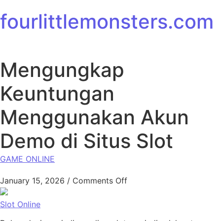
Skip to content
fourlittlemonsters.com
Mengungkap
Keuntungan
Menggunakan Akun
Demo di Situs Slot
GAME ONLINE
on Mengungkap Keuntung
January 15, 2026
/
Comments Off
Slot Online