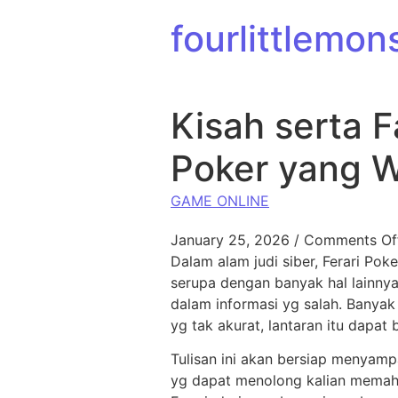
Skip to content
fourlittlemon
Kisah serta F
Poker yang W
GAME ONLINE
January 25, 2026
/
Comments Of
Dalam alam judi siber, Ferari Po
serupa dengan banyak hal lainnya
dalam informasi yg salah. Banya
yg tak akurat, lantaran itu dapat
Tulisan ini akan bersiap menyamp
yg dapat menolong kalian memaham