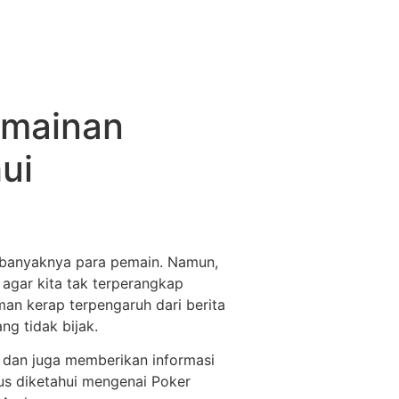
ermainan
ui
ng Wajib Anda Semua Ketahui
t banyaknya para pemain. Namun,
 agar kita tak terperangkap
an kerap terpengaruh dari berita
ng tidak bijak.
r dan juga memberikan informasi
rus diketahui mengenai Poker