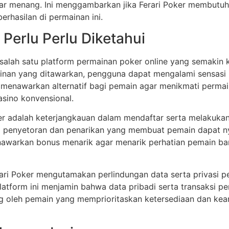
gar menang. Ini menggambarkan jika Ferari Poker membutuh
rhasilan di permainan ini.
 Perlu Perlu Diketahui
salah satu platform permainan poker online yang semakin 
rmainan yang ditawarkan, pengguna dapat mengalami sensas
r menawarkan alternatif bagi pemain agar menikmati perma
asino konvensional.
er adalah keterjangkauan dalam mendaftar serta melakukan
i penyetoran dan penarikan yang membuat pemain dapat n
enawarkan bonus menarik agar menarik perhatian pemain b
ari Poker mengutamakan perlindungan data serta privasi
tform ini menjamin bahwa data pribadi serta transaksi pe
ng oleh pemain yang memprioritaskan ketersediaan dan k