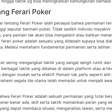
ar hingga taktik yg bisa meningkatkan kemungkinan berhasil
ang Ferari Poker
 tentang Ferari Poker ialah persepsi bahwa permainan ter
ggi seputar bermain poker. Tidak sedikit individu meyakin
 para pemain tak akan bisa mengalami atau bahkan menan
erari poker adalah sesuatu yang didesain supaya bisa dia
. Melalui memahami fundamental permainan serta latihan s 
ker sering mengangkat taktik yang sangat sengit rumit dan 
 berbagai taktik yang dibahas di dalam platform atau artik
 dengan mudah serta efektif. Pemain tak perlu seperti ahl
mahami segala ide utama telah memadai untuk menjadi awa
hwa Ferari Poker adalah sebuah permainan yang total be
nar-benar ada, skill serta taktik memainkan peran yang l
yang dapat membaca situasi, menganalisis lawan, serta me