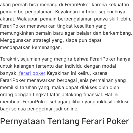
akan pernah bisa menang di FerariPoker karena kekuatan
pemain berpengalaman. Keyakinan ini tidak sepenuhnya
akurat. Walaupun pemain berpengalaman punya skill lebih,
FerariPoker menawarkan tingkat kesulitan yang
memungkinkan pemain baru agar belajar dan berkembang.
Menggunakan strategi yang, siapa pun dapat
mendapatkan kemenangan.
Terakhir, sejumlah yang mengira bahwa FerariPoker hanya
untuk kalangan tertentu dan individu dengan modal
banyak.
ferari poker
Keyakinan ini keliru, karena
FerariPoker menawarkan berbagai jenis permainan yang
memiliki taruhan yang, maka dapat diakses oleh oleh
orang dengan tingkat latar belakang finansial. Hal ini
membuat FerariPoker sebagai pilihan yang inklusif inklusif
bagi semua penggemar judi online.
Pernyataan Tentang Ferari Poker