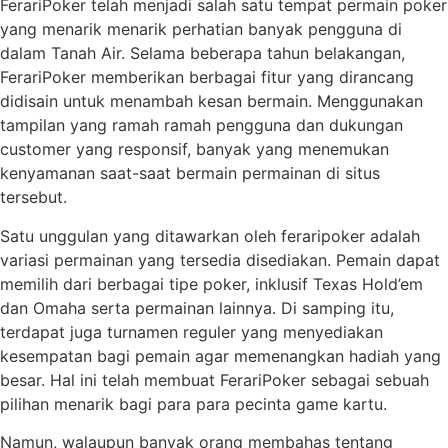
FerariPoker telah menjadi salah satu tempat permain poker
yang menarik menarik perhatian banyak pengguna di
dalam Tanah Air. Selama beberapa tahun belakangan,
FerariPoker memberikan berbagai fitur yang dirancang
didisain untuk menambah kesan bermain. Menggunakan
tampilan yang ramah ramah pengguna dan dukungan
customer yang responsif, banyak yang menemukan
kenyamanan saat-saat bermain permainan di situs
tersebut.
Satu unggulan yang ditawarkan oleh feraripoker adalah
variasi permainan yang tersedia disediakan. Pemain dapat
memilih dari berbagai tipe poker, inklusif Texas Hold’em
dan Omaha serta permainan lainnya. Di samping itu,
terdapat juga turnamen reguler yang menyediakan
kesempatan bagi pemain agar memenangkan hadiah yang
besar. Hal ini telah membuat FerariPoker sebagai sebuah
pilihan menarik bagi para para pecinta game kartu.
Namun, walaupun banyak orang membahas tentang