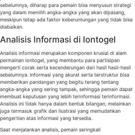
sebelumnya, diharap para pemain bisa menyusun strategi
yang dalam memilih angka-angka yang akan dipasang,
meskipun tetap ada faktor keberuntungan yang tidak bisa
diabaikan.
Analisis Informasi di Iontogel
Analisis informasi merupakan komponen krusial di alam
permainan iontogel, yang membantu para partisipan
mengerti corak serta kecenderungan dari hasil hasil-hasil
sebelumnya. Informasi yang akurat serta terstruktur bisa
memberikan pandangan yang begitu terang tentang
angka-angka yang sering tampak, sehingga pemain dapat
membuat keputusan yang lebih terinformasi terinformasi.
Analisis ini tidak hanya dalam bentuk bilangan, melainkan
juga termasuk grafik dan ilustrasi yang memudahkan
pengertian atas informasi yang tersedia.
Saat menjalankan analisis, pemain seringkali