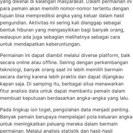
yang dikenal di kalangan masyarakat. Dalam permainan ini
para pemain akan memilih nomor-nomor tertentu dengan
tujuan bisa memprediksi angka yang keluar dalam hasil
pengundian. Aktivitas ini sering kali dianggap sebagai
bentuk hiburan yang mengasyikkan bagi banyak orang,
walaupun ada juga sebagian melihatnya sebagai cara
untuk mendapatkan keberuntungan.
Permainan ini dapat diambil melalui diverse platform, baik
secara online atau offline. Seiring dengan perkembangan
teknologi, banyak orang saat ini lebih memilih bermain
secara daring karena lebih praktis dan dapat dijangkau
kapan saja. Di samping itu, berbagai situs menawarkan
fitur analisis data untuk dapat membantu pemain dalam
membuat keputusan berdasarkan angka-angka yang lalu.
Pada lingkup ion togel, pengolahan data menjadi penting.
Banyak pemain berupaya mempelajari pola keluaran angka
untuk meningkatkan peluang mereka dalam bermain
permainan. Melalui analisis statistik dan hasil-hasil