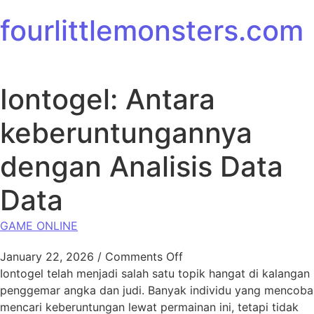
Skip to content
fourlittlemonsters.com
Iontogel: Antara
keberuntungannya
dengan Analisis Data
Data
GAME ONLINE
on Iontogel: Antara keb
January 22, 2026
/
Comments Off
Iontogel telah menjadi salah satu topik hangat di kalangan
penggemar angka dan judi. Banyak individu yang mencoba
mencari keberuntungan lewat permainan ini, tetapi tidak