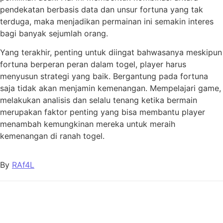
pendekatan berbasis data dan unsur fortuna yang tak
terduga, maka menjadikan permainan ini semakin interes
bagi banyak sejumlah orang.
Yang terakhir, penting untuk diingat bahwasanya meskipun
fortuna berperan peran dalam togel, player harus
menyusun strategi yang baik. Bergantung pada fortuna
saja tidak akan menjamin kemenangan. Mempelajari game,
melakukan analisis dan selalu tenang ketika bermain
merupakan faktor penting yang bisa membantu player
menambah kemungkinan mereka untuk meraih
kemenangan di ranah togel.
By
RAf4L