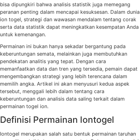
bisa dipungkiri bahwa analisis statistik juga memegang
peranan penting dalam mencapai kesuksesan. Dalam dunia
ion togel, strategi dan wawasan mendalam tentang corak
serta data statistik dapat meningkatkan kesempatan Anda
untuk kemenangan.
Permainan ini bukan hanya sekadar bergantung pada
keberuntungan semata, melainkan juga membutuhkan
pendekatan analitis yang tepat. Dengan cara
memanfaatkan data dan tren yang tersedia, pemain dapat
mengembangkan strategi yang lebih terencana dalam
memilih angka. Artikel ini akan menyusuri kedua aspek
tersebut, menggali lebih dalam tentang cara
keberuntungan dan analisis data saling terkait dalam
permainan togel ion.
Definisi Permainan Iontogel
Iontogel merupakan salah satu bentuk permainan taruhan