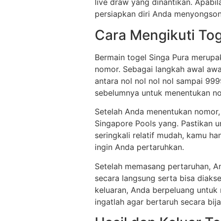
live draw yang dinantikan. Apabi
persiapkan diri Anda menyongson
Cara Mengikuti Tog
Bermain togel Singa Pura merupa
nomor. Sebagai langkah awal awal
antara nol nol nol nol sampai 99
sebelumnya untuk menentukan nom
Setelah Anda menentukan nomor, t
Singapore Pools yang. Pastikan u
seringkali relatif mudah, kamu h
ingin Anda pertaruhkan.
Setelah memasang pertaruhan, And
secara langsung serta bisa diaks
keluaran, Anda berpeluang untuk
ingatlah agar bertaruh secara bi