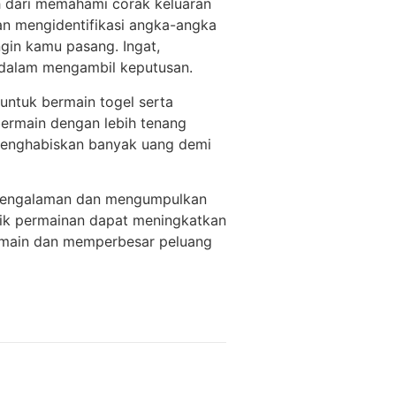
h dari memahami corak keluaran
an mengidentifikasi angka-angka
ngin kamu pasang. Ingat,
 dalam mengambil keputusan.
untuk bermain togel serta
bermain dengan lebih tenang
u menghabiskan banyak uang demi
i pengalaman dan mengumpulkan
tik permainan dapat meningkatkan
ermain dan memperbesar peluang