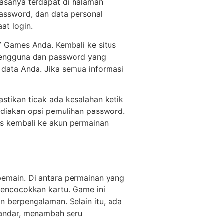
iasanya terdapat di halaman
password, dan data personal
at login.
V Games Anda. Kembali ke situs
 pengguna dan password yang
 data Anda. Jika semua informasi
stikan tidak ada kesalahan ketik
diakan opsi pemulihan password.
es kembali ke akun permainan
emain. Di antara permainan yang
mencocokkan kartu. Game ini
berpengalaman. Selain itu, ada
andar, menambah seru