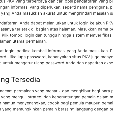
itus PKV yang terpercaya dan cari opsi pendaftaran yang b
dengan informasi yang diperlukan, seperti nama pengguna, 
i yang Anda masukkan akurat untuk menghindari masalah sa
ndaftaran, Anda dapat melanjutkan untuk login ke akun PK
iasanya terletak di bagian atas halaman. Masukkan nama
 Klik tombol login dan tunggu hingga sistem memverifikasi
alaman utama permainan.
at login, periksa kembali informasi yang Anda masukkan. Pa
d. Jika lupa password, kebanyakan situs PKV juga menye
edia untuk mengatur ulang password Anda dan dapatkan aks
ang Tersedia
macam permainan yang menarik dan menghibur bagi para p
 yang menguji strategi dan keberuntungan pemain dalam 
na namun menyenangkan, cocok bagi pemula maupun pemain 
n yang memungkinkan pemain bersaing langsung dengan b