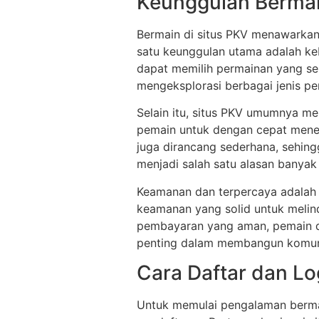
Keunggulan Bermai
Bermain di situs PKV menawarka
satu keunggulan utama adalah ke
dapat memilih permainan yang ses
mengeksplorasi berbagai jenis pe
Selain itu, situs PKV umumnya m
pemain untuk dengan cepat mene
juga dirancang sederhana, sehin
menjadi salah satu alasan banya
Keamanan dan terpercaya adalah d
keamanan yang solid untuk melind
pembayaran yang aman, pemain da
penting dalam membangun komunit
Cara Daftar dan L
Untuk memulai pengalaman berma