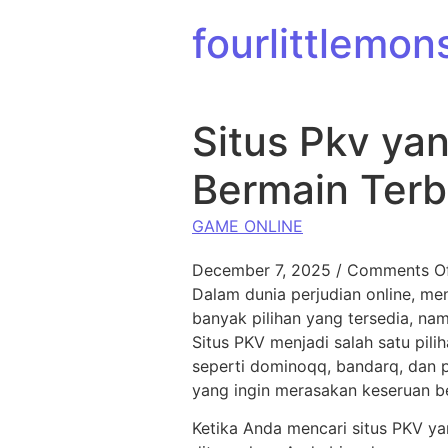
Skip to content
fourlittlemon
Situs Pkv ya
Bermain Terb
GAME ONLINE
December 7, 2025
/
Comments O
Dalam dunia perjudian online, me
banyak pilihan yang tersedia, 
Situs PKV menjadi salah satu pil
seperti dominoqq, bandarq, dan p
yang ingin merasakan keseruan 
Ketika Anda mencari situs PKV ya