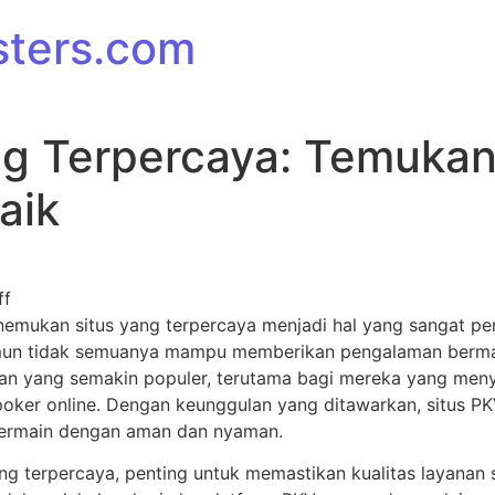
sters.com
ng Terpercaya: Temuka
aik
on Situs Pkv yang Terpercaya: Temukan Pengalaman Berm
ff
nemukan situs yang terpercaya menjadi hal yang sangat pent
namun tidak semuanya mampu memberikan pengalaman berma
ihan yang semakin populer, terutama bagi mereka yang meny
oker online. Dengan keunggulan yang ditawarkan, situs PK
bermain dengan aman dan nyaman.
ng terpercaya, penting untuk memastikan kualitas layanan 