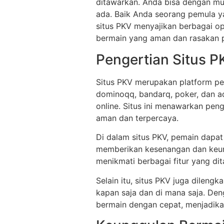
ditawarkan. Anda bisa dengan mu
ada. Baik Anda seorang pemula y
situs PKV menyajikan berbagai 
bermain yang aman dan rasakan 
Pengertian Situs P
Situs PKV merupakan platform pe
dominoqq, bandarq, poker, dan ad
online. Situs ini menawarkan pe
aman dan terpercaya.
Di dalam situs PKV, pemain dapa
memberikan kesenangan dan keunt
menikmati berbagai fitur yang d
Selain itu, situs PKV juga dile
kapan saja dan di mana saja. Den
bermain dengan cepat, menjadikan 