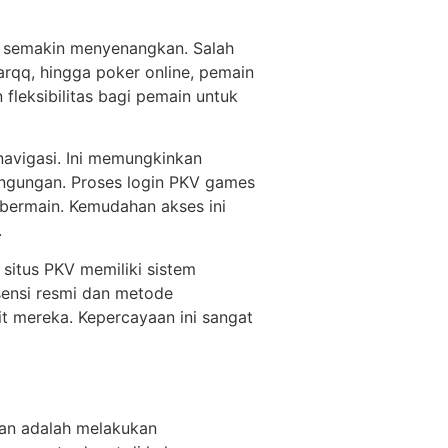
 semakin menyenangkan. Salah
rqq, hingga poker online, pemain
fleksibilitas bagi pemain untuk
avigasi. Ini memungkinkan
ngungan. Proses login PKV games
bermain. Kemudahan akses ini
.
situs PKV memiliki sistem
sensi resmi dan metode
 mereka. Kepercayaan ini sangat
an adalah melakukan