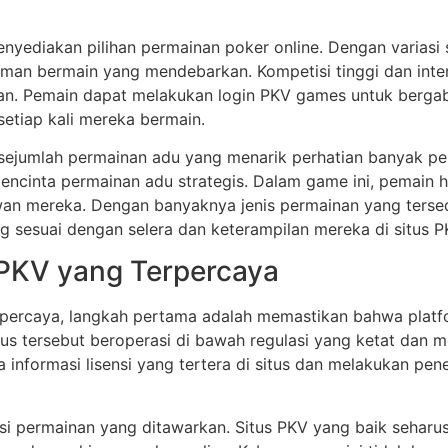
menyediakan pilihan permainan poker online. Dengan varias
man bermain yang mendebarkan. Kompetisi tinggi dan inte
kan. Pemain dapat melakukan login PKV games untuk berga
etiap kali mereka bermain.
a sejumlah permainan adu yang menarik perhatian banyak 
pencinta permainan adu strategis. Dalam game ini, pemain
wan mereka. Dengan banyaknya jenis permainan yang tersed
sesuai dengan selera dan keterampilan mereka di situs P
 PKV yang Terpercaya
rpercaya, langkah pertama adalah memastikan bahwa platfor
tus tersebut beroperasi di bawah regulasi yang ketat dan
informasi lisensi yang tertera di situs dan melakukan penel
iasi permainan yang ditawarkan. Situs PKV yang baik sehar