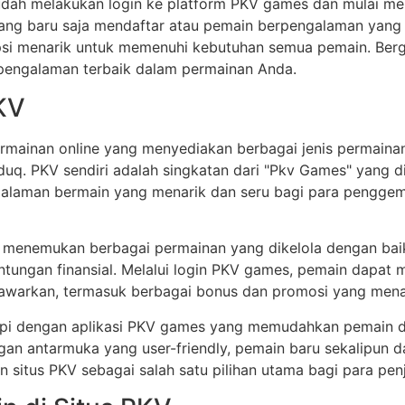
dah melakukan login ke platform PKV games dan mulai menj
ang baru saja mendaftar atau pemain berpengalaman yang
opsi menarik untuk memenuhi kebutuhan semua pemain. Ber
pengalaman terbaik dalam permainan Anda.
KV
rmainan online yang menyediakan berbagai jenis permainan
uq. PKV sendiri adalah singkatan dari "Pkv Games" yang di
ngalaman bermain yang menarik dan seru bagi para penggem
t menemukan berbagai permainan yang dikelola dengan bai
ungan finansial. Melalui login PKV games, pemain dapat
itawarkan, termasuk berbagai bonus dan promosi yang mena
ngkapi dengan aplikasi PKV games yang memudahkan pemain
gan antarmuka yang user-friendly, pemain baru sekalipun 
situs PKV sebagai salah satu pilihan utama bagi para penj