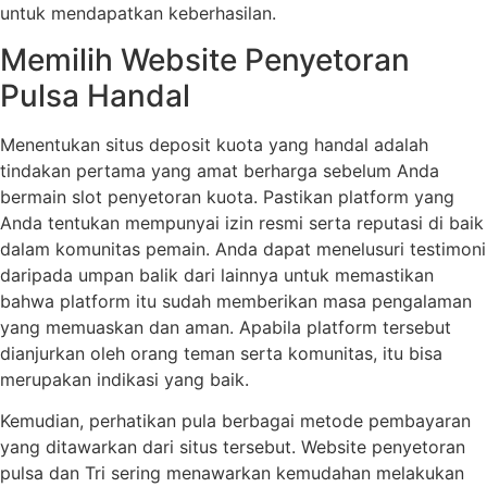
untuk mendapatkan keberhasilan.
Memilih Website Penyetoran
Pulsa Handal
Menentukan situs deposit kuota yang handal adalah
tindakan pertama yang amat berharga sebelum Anda
bermain slot penyetoran kuota. Pastikan platform yang
Anda tentukan mempunyai izin resmi serta reputasi di baik
dalam komunitas pemain. Anda dapat menelusuri testimoni
daripada umpan balik dari lainnya untuk memastikan
bahwa platform itu sudah memberikan masa pengalaman
yang memuaskan dan aman. Apabila platform tersebut
dianjurkan oleh orang teman serta komunitas, itu bisa
merupakan indikasi yang baik.
Kemudian, perhatikan pula berbagai metode pembayaran
yang ditawarkan dari situs tersebut. Website penyetoran
pulsa dan Tri sering menawarkan kemudahan melakukan