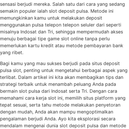
sensasi berjudi mereka. Salah satu dari cara yang sedang
semakin populer ialah slot deposit pulsa. Metode ini
memungkinkan kamu untuk melakukan deposit
menggunakan pulsa telepon telepon seluler dari seperti
misalnya Indosat dan Tri, sehingga mempermudah akses
menuju berbagai tipe game slot online tanpa perlu
memerlukan kartu kredit atau metode pembayaran bank
yang ribet.
Bagi kamu yang mau sukses berjudi pada situs deposit
pulsa slot, penting untuk mengetahui berbagai aspek yang
terlibat. Dalam artikel ini kita akan membagikan tips dan
strategi terbaik untuk menambah peluang Anda pada
bermain slot pulsa dari Indosat serta Tri. Dengan cara
memahami cara kerja slot ini, memilih situs platform yang
tepat sesuai, serta tahu metode melakukan penyetoran
dengan mudah, Anda akan mampu mengoptimalkan
pengalaman berjudi Anda. Ayo kita eksplorasi secara
mendalam mengenai dunia slot deposit pulsa dan metode