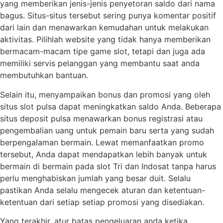
yang memberikan jenis-jenis penyetoran saldo dari nama
bagus. Situs-situs tersebut sering punya komentar positif
dari lain dan menawarkan kemudahan untuk melakukan
aktivitas. Pilihlah website yang tidak hanya memberikan
bermacam-macam tipe game slot, tetapi dan juga ada
memiliki servis pelanggan yang membantu saat anda
membutuhkan bantuan.
Selain itu, menyampaikan bonus dan promosi yang oleh
situs slot pulsa dapat meningkatkan saldo Anda. Beberapa
situs deposit pulsa menawarkan bonus registrasi atau
pengembalian uang untuk pemain baru serta yang sudah
berpengalaman bermain. Lewat memanfaatkan promo
tersebut, Anda dapat mendapatkan lebih banyak untuk
bermain di bermain pada slot Tri dan Indosat tanpa harus
perlu menghabiskan jumlah yang besar duit. Selalu
pastikan Anda selalu mengecek aturan dan ketentuan-
ketentuan dari setiap setiap promosi yang disediakan.
Yang terakhir, atur batas pengeluaran anda ketika