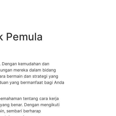
k Pemula
at. Dengan kemudahan dan
ntungan mereka dalam bidang
ara bermain dan strategi yang
nduan yang bermanfaat bagi Anda
pemahaman tentang cara kerja
yang benar. Dengan mengikuti
in, sembari berharap