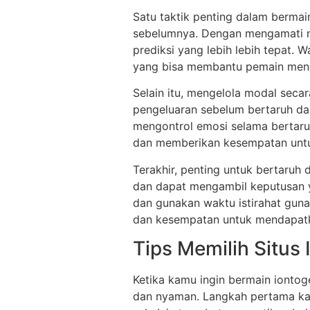
Satu taktik penting dalam berma
sebelumnya. Dengan mengamati no
prediksi yang lebih lebih tepat.
yang bisa membantu pemain mene
Selain itu, mengelola modal secar
pengeluaran sebelum bertaruh dan 
mengontrol emosi selama bertaru
dan memberikan kesempatan untuk
Terakhir, penting untuk bertaruh
dan dapat mengambil keputusan y
dan gunakan waktu istirahat guna
dan kesempatan untuk mendapatka
Tips Memilih Situs
Ketika kamu ingin bermain ionto
dan nyaman. Langkah pertama kal