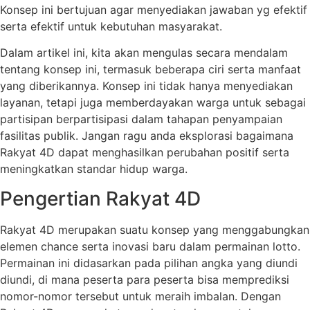
Konsep ini bertujuan agar menyediakan jawaban yg efektif
serta efektif untuk kebutuhan masyarakat.
Dalam artikel ini, kita akan mengulas secara mendalam
tentang konsep ini, termasuk beberapa ciri serta manfaat
yang diberikannya. Konsep ini tidak hanya menyediakan
layanan, tetapi juga memberdayakan warga untuk sebagai
partisipan berpartisipasi dalam tahapan penyampaian
fasilitas publik. Jangan ragu anda eksplorasi bagaimana
Rakyat 4D dapat menghasilkan perubahan positif serta
meningkatkan standar hidup warga.
Pengertian Rakyat 4D
Rakyat 4D merupakan suatu konsep yang menggabungkan
elemen chance serta inovasi baru dalam permainan lotto.
Permainan ini didasarkan pada pilihan angka yang diundi
diundi, di mana peserta para peserta bisa memprediksi
nomor-nomor tersebut untuk meraih imbalan. Dengan